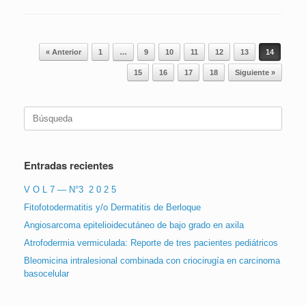
Navegador de artículos
« Anterior
1
…
9
10
11
12
13
14
15
16
17
18
Siguiente »
Buscar:
Entradas recientes
V O L 7 — N°3 2 0 2 5
Fitofotodermatitis y/o Dermatitis de Berloque
Angiosarcoma epitelioidecutáneo de bajo grado en axila
Atrofodermia vermiculada: Reporte de tres pacientes pediátricos
Bleomicina intralesional combinada con criocirugía en carcinoma
basocelular