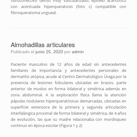
fibroconectivo denso muy vascularizado; epitelio acantótico
con acentuada hiperqueratosis (foto c) compatible con
fibroqueratoma ungueal.
Almohadillas articulares
Publicado el
junio 25, 2020
por
admin
Paciente masculino de 12 años de edad sin antecedentes
familiares de importancia y antecedentes personales de
dermatitis atópica, acude al Centro Dermatológico Úraga por la
presencia de lesiones foliculares ubicadas en brazos, parte
anterior de muslos en forma bilateral y simétrica además en
zona abdominal. A la exploración física llama la atención
pápulas nodulares hiperqueratósicas demarcadas, ubicadas en
superficie extensora de la primera y segunda articulación
interfalángica proximal de forma bilateral y simétrica, de 4 años
de evolución, las que su madre relacionaba con mordisqueo
continuo en época escolar (Figura 1 y 2)