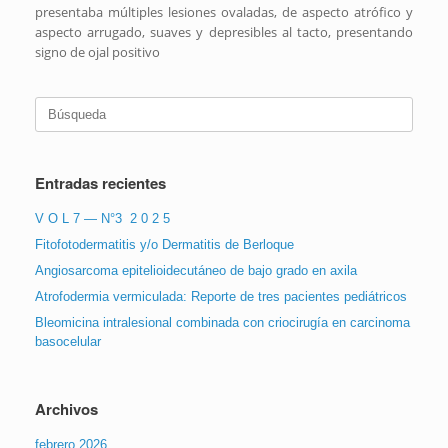
presentaba múltiples lesiones ovaladas, de aspecto atrófico y
aspecto arrugado, suaves y depresibles al tacto, presentando
signo de ojal positivo
Buscar:
Entradas recientes
V O L 7 — N°3 2 0 2 5
Fitofotodermatitis y/o Dermatitis de Berloque
Angiosarcoma epitelioidecutáneo de bajo grado en axila
Atrofodermia vermiculada: Reporte de tres pacientes pediátricos
Bleomicina intralesional combinada con criocirugía en carcinoma
basocelular
Archivos
febrero 2026