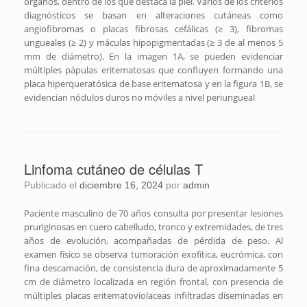
órganos, dentro de los que destaca la piel. Varios de los criterios
diagnósticos se basan en alteraciones cutáneas como
angiofibromas o placas fibrosas cefálicas (≥ 3), fibromas
ungueales (≥ 2) y máculas hipopigmentadas (≥ 3 de al menos 5
mm de diámetro). En la imagen 1A, se pueden evidenciar
múltiples pápulas eritematosas que confluyen formando una
placa hiperqueratósica de base eritematosa y en la figura 1B, se
evidencian nódulos duros no móviles a nivel periungueal
Linfoma cutáneo de células T
Publicado el
diciembre 16, 2024
por
admin
Paciente masculino de 70 años consulta por presentar lesiones
pruriginosas en cuero cabelludo, tronco y extremidades, de tres
años de evolución, acompañadas de pérdida de peso. Al
examen físico se observa tumoración exofítica, eucrómica, con
fina descamación, de consistencia dura de aproximadamente 5
cm de diámetro localizada en región frontal, con presencia de
múltiples placas eritematoviolaceas infiltradas diseminadas en