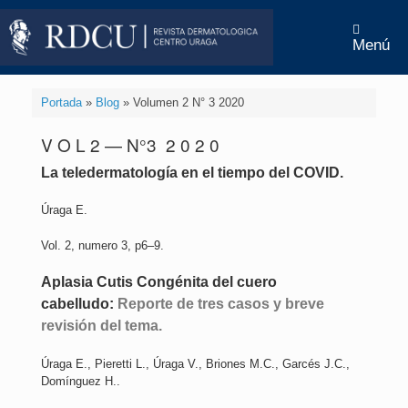
Menú
Portada
»
Blog
»
Volumen 2 N° 3 2020
V O L 2 — N°3 2 0 2 0
La teledermatología en el tiempo del COVID
.
Úraga E.
Vol. 2, numero 3, p6–9.
Aplasia Cutis Congénita del cuero
cabelludo:
Reporte de tres casos y breve
revisión del tema
.
Úraga E., Pieretti L., Úraga V., Briones M.C., Garcés J.C.,
Domínguez H..