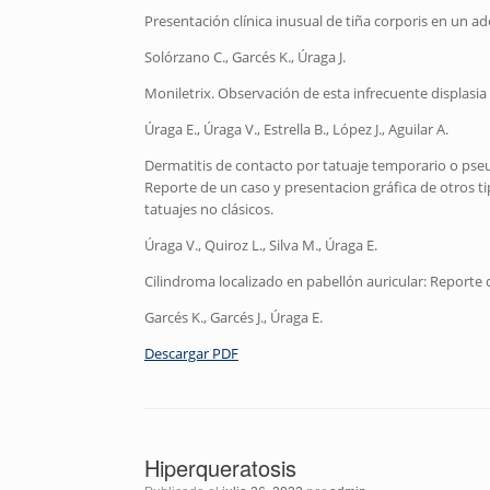
Presentación clínica inusual de tiña corporis en un
Solórzano C., Garcés K., Úraga J.
Moniletrix. Observación de esta infrecuente displasi
Úraga E., Úraga V., Estrella B., López J., Aguilar A.
Dermatitis de contacto por tatuaje temporario o pse
Reporte de un caso y presentacion gráfica de otros t
tatuajes no clásicos.
Úraga V., Quiroz L., Silva M., Úraga E.
Cilindroma localizado en pabellón auricular: Reporte 
Garcés K., Garcés J., Úraga E.
Descargar PDF
Hiperqueratosis