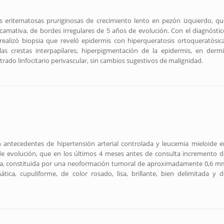
 eritematosas pruriginosas de crecimiento lento en pezón izquierdo, qu
mativa, de bordes irregulares de 5 años de evolución. Con el diagnóstic
ealizó biopsia que reveló epidermis con hiperqueratosis ortoqueratósica
 crestas interpapilares, hiperpigmentación de la epidermis, en dermi
do linfocitario perivascular, sin cambios sugestivos de malignidad.
 antecedentes de hipertensión arterial controlada y leucemia mieloide e
e evolución, que en los últimos 4 meses antes de consulta incremento d
erda, constituida por una neoformación tumoral de aproximadamente 0,6 m
ica, cupuliforme, de color rosado, lisa, brillante, bien delimitada y d