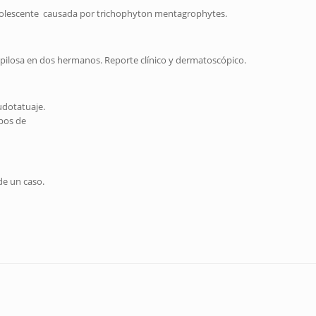
 adolescente causada por trichophyton mentagrophytes.
a pilosa en dos hermanos. Reporte clínico y dermatoscópico.
udotatuaje.
ipos de
de un caso.