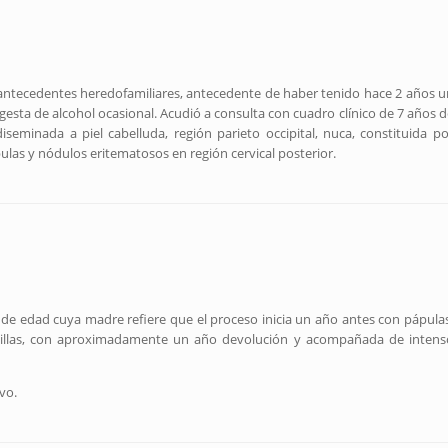
 antecedentes heredofamiliares, antecedente de haber tenido hace 2 años u
gesta de alcohol ocasional. Acudió a consulta con cuadro clínico de 7 años d
minada a piel cabelluda, región parieto occipital, nuca, constituida po
pulas y nódulos eritematosos en región cervical posterior.
de edad cuya madre refiere que el proceso inicia un año antes con pápulas
odillas, con aproximadamente un año devolución y acompañada de intens
ivo.