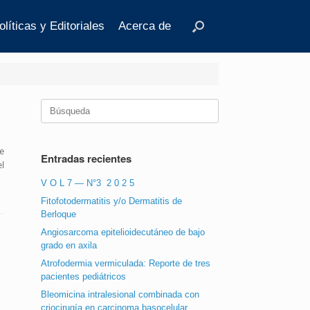
olíticas y Editoriales
Acerca de
Buscar:
e
Entradas recientes
l
V O L 7 — N°3 2 0 2 5
Fitofotodermatitis y/o Dermatitis de
Berloque
Angiosarcoma epitelioidecutáneo de bajo
grado en axila
Atrofodermia vermiculada: Reporte de tres
pacientes pediátricos
Bleomicina intralesional combinada con
criocirugía en carcinoma basocelular