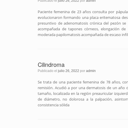
Publicado el
julio 26, 2022
por
admin
Paciente femenina de 23 años consulta por pápulas
evolucionaron formando una placa eritematosa desca
presuntivo de adenomatosis crónica del pezón se r
acompañada de tapones córneos, elongación de las
moderada papilomatosis acompañada de escaso infiltra
Cilindroma
Publicado el
julio 26, 2022
por
admin
Se trata de una paciente femenina de 78 años, con
remisión. Acudió a por una dermatosis de un año d
tamaño, localizada en la región preauricular izqui
de diámetro, no dolorosa a la palpación, asintomát
consistencia sólida