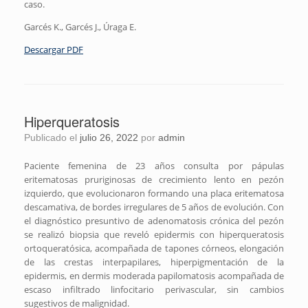
caso.
Garcés K., Garcés J., Úraga E.
Descargar PDF
Hiperqueratosis
Publicado el
julio 26, 2022
por
admin
Paciente femenina de 23 años consulta por pápulas
eritematosas pruriginosas de crecimiento lento en pezón
izquierdo, que evolucionaron formando una placa eritematosa
descamativa, de bordes irregulares de 5 años de evolución. Con
el diagnóstico presuntivo de adenomatosis crónica del pezón
se realizó biopsia que reveló epidermis con hiperqueratosis
ortoqueratósica, acompañada de tapones córneos, elongación
de las crestas interpapilares, hiperpigmentación de la
epidermis, en dermis moderada papilomatosis acompañada de
escaso infiltrado linfocitario perivascular, sin cambios
sugestivos de malignidad.