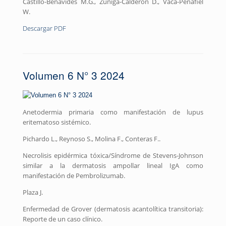
Castillo-Benavides M.G., Zúñiga-Calderón D., Vaca-Peñafiel
W.
Descargar PDF
Volumen 6 N° 3 2024
Anetodermia primaria como manifestación de lupus
eritematoso sistémico.
Pichardo L., Reynoso S., Molina F., Conteras F..
Necrolisis epidérmica tóxica/Síndrome de Stevens-Johnson
similar a la dermatosis ampollar lineal IgA como
manifestación de Pembrolizumab.
Plaza J.
Enfermedad de Grover (dermatosis acantolítica transitoria):
Reporte de un caso clínico.