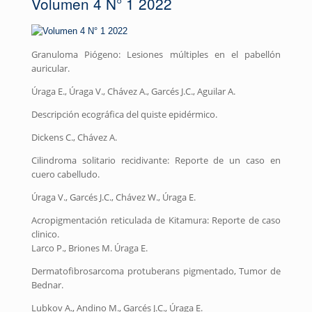
Volumen 4 N° 1 2022
Granuloma Piógeno: Lesiones múltiples en el pabellón
auricular.
Úraga E., Úraga V., Chávez A., Garcés J.C., Aguilar A.
Descripción ecográfica del quiste epidérmico.
Dickens C., Chávez A.
Cilindroma solitario recidivante: Reporte de un caso en
cuero cabelludo.
Úraga V., Garcés J.C., Chávez W., Úraga E.
Acropigmentación reticulada de Kitamura: Reporte de caso
clinico.
Larco P., Briones M. Úraga E.
Dermatofibrosarcoma protuberans pigmentado, Tumor de
Bednar.
Lubkov A., Andino M., Garcés J.C., Úraga E.