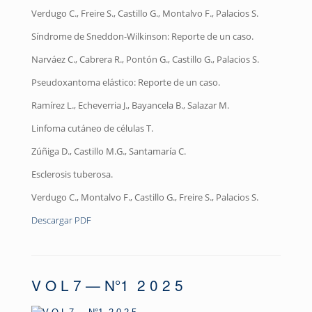
Verdugo C., Freire S., Castillo G., Montalvo F., Palacios S.
Síndrome de Sneddon-Wilkinson: Reporte de un caso.
Narváez C., Cabrera R., Pontón G., Castillo G., Palacios S.
Pseudoxantoma elástico: Reporte de un caso.
Ramírez L., Echeverria J., Bayancela B., Salazar M.
Linfoma cutáneo de células T.
Zúñiga D., Castillo M.G., Santamaría C.
Esclerosis tuberosa.
Verdugo C., Montalvo F., Castillo G., Freire S., Palacios S.
Descargar PDF
V O L 7 — N°1 2 0 2 5