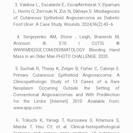
3. Valdivia L., Escalante E., EscalAlmheirat Y, Elyamani
L, Hormi O, Zerrouki N, Zizi N, Dikhaye S. Misdiagnosis
of Cutaneous Epithelioid Angiosarcoma as Diabetic
Foot Ulcer: A Case Study. Wounds. 2024;36(2):43–6.
4. Sergeyenko AM, Stone ; Leigh, Braniecki M,
Aronson IK. E10 I CUTIS ®
WWW.MDEDGE.COM/DERMATOLOGY Bleeding Hand
Mass in an Older Man PHOTO CHALLENGE. 2020.
5. Suchak R, Thway K, Zelger B, Fisher C, Calonje E.
Primary Cutaneous Epithelioid Angiosarcoma: A
Clinicopathologic Study of 13 Cases of a Rare
Neoplasm Occurring Outside the Setting of
Conventional Angiosarcomas and With Predilection
for the Limbs [Internet]. 2010. Available from:
www.ajsp.com.
6. Tokuchi K, Yanagi T, Kurosawa S, Kitamura S,
Maeda T, Hsu CY, et al. Clinical-histopathological