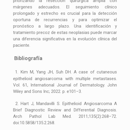
priorizando la resección quirúrgica amplia con
márgenes adecuados. El seguimiento clínico
prolongado y estrecho es crucial para la detección
oportuna de recurrencias y para optimizar el
pronóstico a largo plazo. Una identificación y
tratamiento precoz de estas neoplasias puede marcar
una diferencia significativa en la evolución clínica del
paciente.
Bibliografía
1. Kim M, Yang JH, Suh DH. A case of cutaneous
epithelioid angiosarcoma with multiple metastases.
Vol. 61, International Journal of Dermatology. John
Wiley and Sons Inc; 2022. p. e101–3.
2. Hart J, Mandavilli S. Epithelioid Angiosarcoma A
Brief Diagnostic Review and Differential Diagnosis.
Arch Pathol Lab Med. 2011;135(2):268–72.
doi:10.5858/135.2.268.