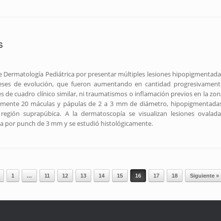
s
e Dermatología Pediátrica por presentar múltiples lesiones hipopigmentada
 meses de evolución, que fueron aumentando en cantidad progresivament
es de cuadro clínico similar, ni traumatismos o inflamación previos en la zo
damente 20 máculas y pápulas de 2 a 3 mm de diámetro, hipopigmentadas
 región suprapúbica. A la dermatoscopía se visualizan lesiones ovalada
ia por punch de 3 mm y se estudió histológicamente.
1
…
11
12
13
14
15
16
17
18
Siguiente »