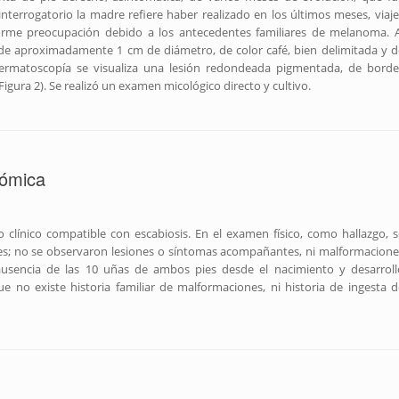
terrogatorio la madre refiere haber realizado en los últimos meses, viaje
orme preocupación debido a los antecedentes familiares de melanoma. A
de aproximadamente 1 cm de diámetro, de color café, bien delimitada y d
a dermatoscopía se visualiza una lesión redondeada pigmentada, de borde
(Figura 2). Se realizó un examen micológico directo y cultivo.
rómica
 clínico compatible con escabiosis. En el examen físico, como hallazgo, s
ies; no se observaron lesiones o síntomas acompañantes, ni malformacione
ó ausencia de las 10 uñas de ambos pies desde el nacimiento y desarroll
no existe historia familiar de malformaciones, ni historia de ingesta d