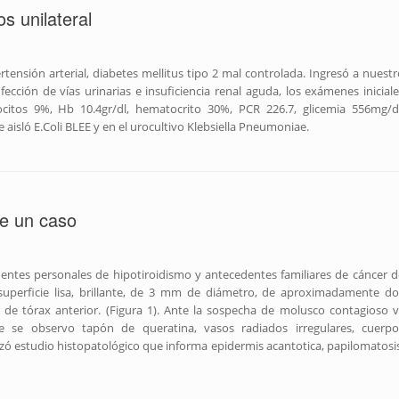
s unilateral
ensión arterial, diabetes mellitus tipo 2 mal controlada. Ingresó a nuestr
ección de vías urinarias e insuficiencia renal aguda, los exámenes iniciale
focitos 9%, Hb 10.4gr/dl, hematocrito 30%, PCR 226.7, glicemia 556mg/dl
e aisló E.Coli BLEE y en el urocultivo Klebsiella Pneumoniae.
e un caso
ntes personales de hipotiroidismo y antecedentes familiares de cáncer d
superficie lisa, brillante, de 3 mm de diámetro, de aproximadamente do
 de tórax anterior. (Figura 1). Ante la sospecha de molusco contagioso v
 se observo tapón de queratina, vasos radiados irregulares, cuerpo
izó estudio histopatológico que informa epidermis acantotica, papilomatosis