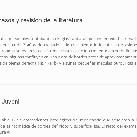
sos y revisión de la literatura
ntes personales contaba dos cirugías cardíacas por enfermedad coronaria
 derecha de 2 años de evolución, de crecimiento indolente, en ocasione
e traumatismos previos, así como, claudicación intermitente o tromboflebitis
oláceas, algunas confluyen en una placa de bordes netos de aproximadament
a de pierna derecha Fig. 1 (a, b) y algunas pequeñas máculas purpúricas e
Juvenil
Tabla 1) sin antecedentes patológicos de importancia que acudieron a l
da asintomática de bordes definidos y superficie lisa. El resto del exame
ura A)