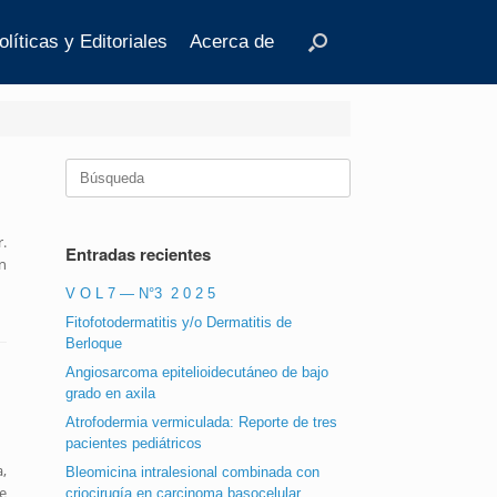
olíticas y Editoriales
Acerca de
Buscar:
.
Entradas recientes
n
V O L 7 — N°3 2 0 2 5
Fitofotodermatitis y/o Dermatitis de
Berloque
Angiosarcoma epitelioidecutáneo de bajo
grado en axila
Atrofodermia vermiculada: Reporte de tres
pacientes pediátricos
,
Bleomicina intralesional combinada con
e
criocirugía en carcinoma basocelular