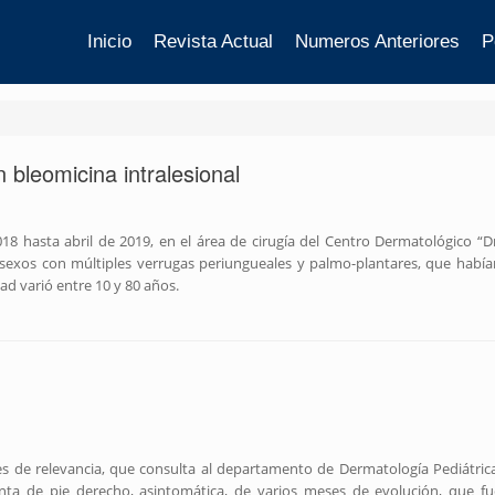
Inicio
Revista Actual
Numeros Anteriores
P
 bleomicina intralesional
018 hasta abril de 2019, en el área de cirugía del Centro Dermatológico “Dr
sexos con múltiples verrugas periungueales y palmo-plantares, que había
ad varió entre 10 y 80 años.
s de relevancia, que consulta al departamento de Dermatología Pediátrica
nta de pie derecho, asintomática, de varios meses de evolución, que fu