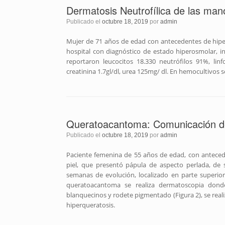
Dermatosis Neutrofílica de las mano
Publicado el
octubre 18, 2019
por
admin
Mujer de 71 años de edad con antecedentes de hipert
hospital con diagnóstico de estado hiperosmolar, inf
reportaron leucocitos 18.330 neutrófilos 91%, lin
creatinina 1.7gl/dl, urea 125mg/ dl. En hemocultivos s
Queratoacantoma: Comunicación d
Publicado el
octubre 18, 2019
por
admin
Paciente femenina de 55 años de edad, con antecede
piel, que presentó pápula de aspecto perlada, de 
semanas de evolución, localizado en parte superior
queratoacantoma se realiza dermatoscopia donde
blanquecinos y rodete pigmentado (Figura 2), se real
hiperqueratosis.