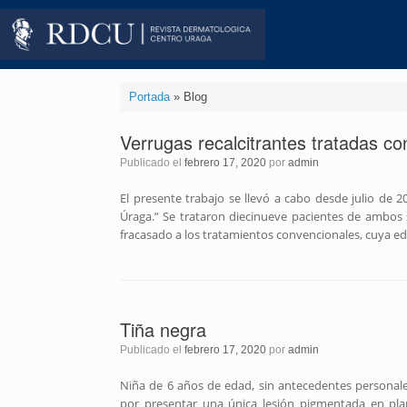
Saltar
al
contenido
Portada
»
Blog
Verrugas recalcitrantes tratadas con
Publicado el
febrero 17, 2020
por
admin
El presente trabajo se llevó a cabo desde julio de 2
Úraga.” Se trataron diecinueve pacientes de ambos 
fracasado a los tratamientos convencionales, cuya ed
Tiña negra
Publicado el
febrero 17, 2020
por
admin
Niña de 6 años de edad, sin antecedentes personale
por presentar una única lesión pigmentada en pla