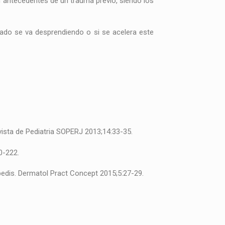
n antecedentes de un trauma previo, siendo los
ado se va desprendiendo o si se acelera este
evista de Pediatria SOPERJ 2013;14:33-35.
0-222.
 pedis. Dermatol Pract Concept 2015;5:27-29.