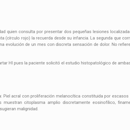
d quien consulta por presentar dos pequeñas lesiones localizadas 
anta (círculo rojo) la recuerda desde su infancia. La segunda que co
ne una evolución de un mes con discreta sensación de dolor. No refi
rtar HI pues la paciente solicitó el estudio histopatológico de ambas
ta: Piel acral con proliferación melanocítica constituida por escaso
s muestran citoplasma amplio discretamente eosinofílico, fin
ugieran malignidad.