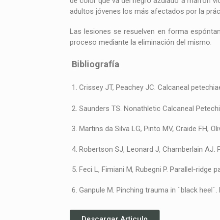
de color que va del negro azulado a marrón vi
adultos jóvenes los más afectados por la prác
Las lesiones se resuelven en forma espóntan
proceso mediante la eliminación del mismo.
Bibliografía
1. Crissey JT, Peachey JC. Calcaneal petechia
2. Saunders TS. Nonathletic Calcaneal Petech
3. Martins da Silva LG, Pinto MV, Craide FH, O
4. Robertson SJ, Leonard J, Chamberlain AJ. 
5. Feci L, Fimiani M, Rubegni P. Parallel-ridg
6. Ganpule M. Pinching trauma in ¨black heel¨
Descargar Articulo