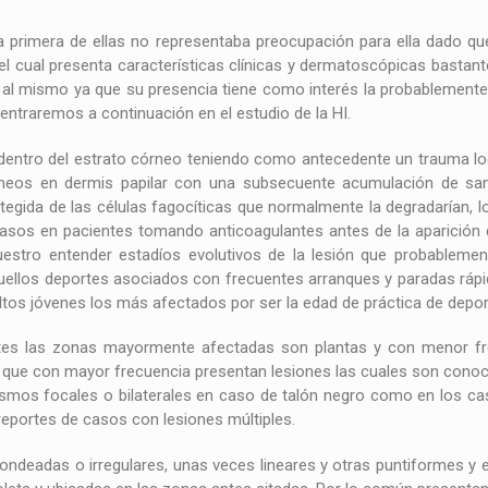
la primera de ellas no representaba preocupación para ella dado q
el cual presenta características clínicas y dermatoscópicas bastan
al mismo ya que su presencia tiene como interés la probablemente
entraremos a continuación en el estudio de la HI.
dentro del estrato córneo teniendo como antecedente un trauma loca
neos en dermis papilar con una subsecuente acumulación de sang
tegida de las células fagocíticas que normalmente la degradarían, 
casos en pacientes tomando anticoagulantes antes de la aparición d
ro entender estadíos evolutivos de la lesión que probablemente
uellos deportes asociados con frecuentes arranques y paradas rápi
ltos jóvenes los más afectados por ser la edad de práctica de depor
tes las zonas mayormente afectadas son plantas y con menor fre
os que con mayor frecuencia presentan lesiones las cuales son cono
ismos focales o bilaterales en caso de talón negro como en los c
reportes de casos con lesiones múltiples.
ondeadas o irregulares, unas veces lineares y otras puntiformes y 