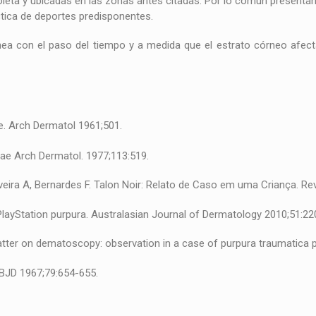
oleta y ubicadas en las zonas antes citadas. Por lo común presenta
tica de deportes predisponentes.
ea con el paso del tiempo y a medida que el estrato córneo afect
e. Arch Dermatol 1961;501.
iae Arch Dermatol. 1977;113:519.
liveira A, Bernardes F. Talon Noir: Relato de Caso em uma Criança. R
PlayStation purpura. Australasian Journal of Dermatology 2010;51:22
e patter on dematoscopy: observation in a case of purpura traumatica
. BJD 1967;79:654-655.