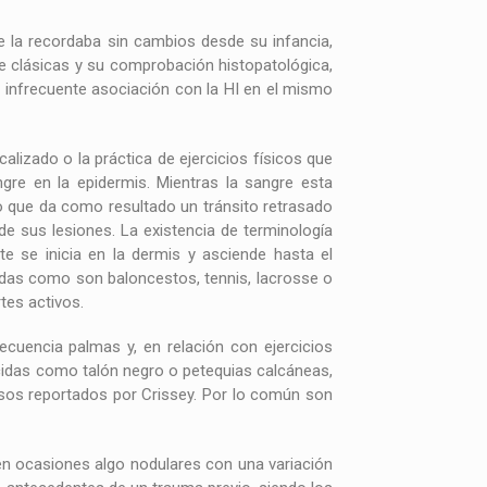
ue la recordaba sin cambios desde su infancia,
te clásicas y su comprobación histopatológica,
 infrecuente asociación con la HI en el mismo
lizado o la práctica de ejercicios físicos que
re en la epidermis. Mientras la sangre esta
lo que da como resultado un tránsito retrasado
e sus lesiones. La existencia de terminología
 se inicia en la dermis y asciende hasta el
das como son baloncestos, tennis, lacrosse o
tes activos.
cuencia palmas y, en relación con ejercicios
cidas como talón negro o petequias calcáneas,
asos reportados por Crissey. Por lo común son
en ocasiones algo nodulares con una variación