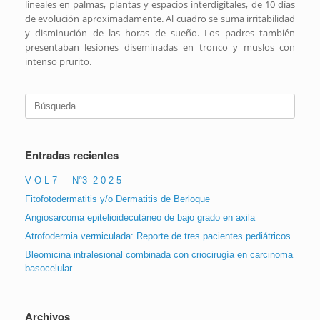
lineales en palmas, plantas y espacios interdigitales, de 10 días
de evolución aproximadamente. Al cuadro se suma irritabilidad
y disminución de las horas de sueño. Los padres también
presentaban lesiones diseminadas en tronco y muslos con
intenso prurito.
Buscar:
Entradas recientes
V O L 7 — N°3 2 0 2 5
Fitofotodermatitis y/o Dermatitis de Berloque
Angiosarcoma epitelioidecutáneo de bajo grado en axila
Atrofodermia vermiculada: Reporte de tres pacientes pediátricos
Bleomicina intralesional combinada con criocirugía en carcinoma
basocelular
Archivos