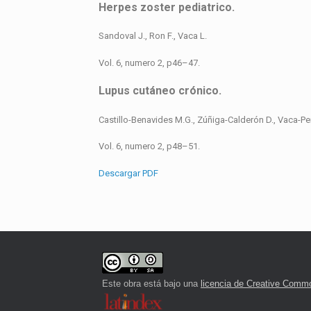
Herpes zoster pediatrico.
Sandoval J., Ron F., Vaca L.
Vol. 6, numero 2, p46–47.
Lupus cutáneo crónico.
Castillo-Benavides M.G., Zúñiga-Calderón D., Vaca-Pe
Vol. 6, numero 2, p48–51.
Descargar PDF
Este obra está bajo una
licencia de Creative Commo