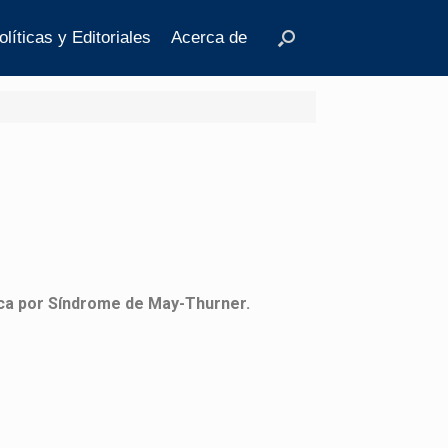
olíticas y Editoriales
Acerca de
ica por Síndrome de May-Thurner.