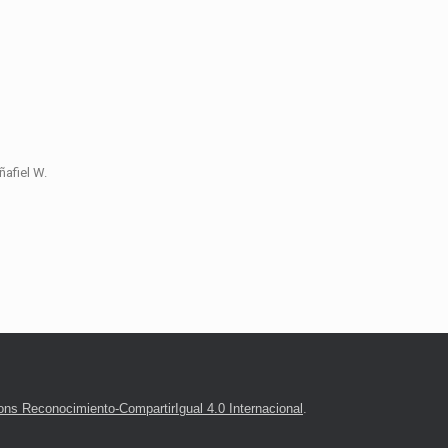
ñafiel W.
ns Reconocimiento-CompartirIgual 4.0 Internacional
.