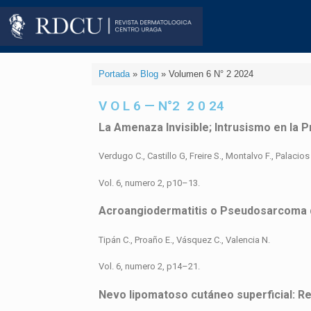
Portada
»
Blog
»
Volumen 6 N° 2 2024
V O L 6 — N°2 2 0 24
La Amenaza Invisible; Intrusismo en la 
Verdugo C., Castillo G, Freire S., Montalvo F., Palacios
Vol. 6, numero 2, p10–13.
Acroangiodermatitis o Pseudosarcoma de
Tipán C., Proaño E., Vásquez C., Valencia N.
Vol. 6, numero 2, p14–21.
Nevo lipomatoso cutáneo superficial: Rep