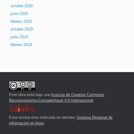
octubre 2020
junio 2020
febrero 2020
octubre 2019
junio 2019
febrero 2019
Este obra está bajo una
licencia de Creative Commons
Reconocimiento-CompartirIgual 4.0 Internacional
.
Esta revista esta indexada en latindex
Sistema Regional de
información en linea
.