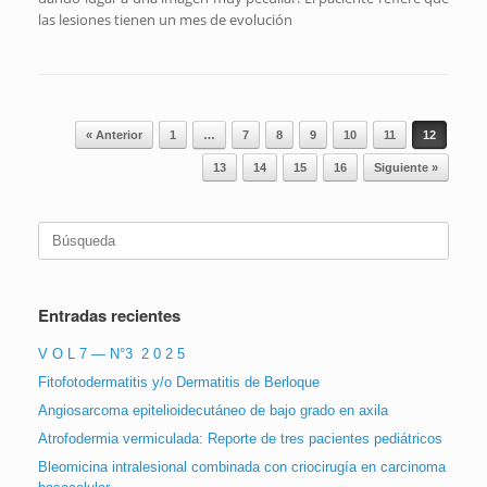
las lesiones tienen un mes de evolución
Navegador de artículos
« Anterior
1
…
7
8
9
10
11
12
13
14
15
16
Siguiente »
Buscar:
Entradas recientes
V O L 7 — N°3 2 0 2 5
Fitofotodermatitis y/o Dermatitis de Berloque
Angiosarcoma epitelioidecutáneo de bajo grado en axila
Atrofodermia vermiculada: Reporte de tres pacientes pediátricos
Bleomicina intralesional combinada con criocirugía en carcinoma