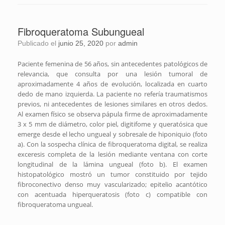
Fibroqueratoma Subungueal
Publicado el
junio 25, 2020
por
admin
Paciente femenina de 56 años, sin antecedentes patológicos de
relevancia, que consulta por una lesión tumoral de
aproximadamente 4 años de evolución, localizada en cuarto
dedo de mano izquierda. La paciente no refería traumatismos
previos, ni antecedentes de lesiones similares en otros dedos.
Al examen físico se observa pápula firme de aproximadamente
3 x 5 mm de diámetro, color piel, digitifome y queratósica que
emerge desde el lecho ungueal y sobresale de hiponiquio (foto
a). Con la sospecha clínica de fibroqueratoma digital, se realiza
exceresis completa de la lesión mediante ventana con corte
longitudinal de la lámina ungueal (foto b). El examen
histopatológico mostró un tumor constituido por tejido
fibroconectivo denso muy vascularizado; epitelio acantótico
con acentuada hiperqueratosis (foto c) compatible con
fibroqueratoma ungueal.