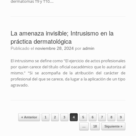
dermatomas T9 y T10….
La amenaza invisible; Intrusismo en la
práctica dermatológica
Publicado el
noviembre 28, 2024
por
admin
El intrusismo se define como “El ejercicio de actos profesionales
por quien carece del título oficial oacadémico que lo autoriza al
mismo.” “Si se acompaña de la atribución del carácter de
profesional del que se carece, da lugar a la aplicación de un tipo
agravado.
Navegador de artículos
« Anterior
1
2
3
4
5
6
7
8
9
…
18
Siguiente »