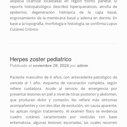
alopecia cicatrizal localizadas en región fronto parietal. El
reporte histopatológico describió hiperqueratosis, atrofia de
epidermis, degeneración hidrópica de la capa basal,
engrosamiento de la membrana basal y edema en dermis. En
base a la topografía, morfología e histología, se confirma Lupus
Cutáneo Crónico
Herpes zoster pediatrico
Publicado el
noviembre 28, 2024
por
admin
Paciente masculino de 6 años, con antecedente patológico de
varicela al 1 año, esquema de vacunación completa, según
refiere cuidadora. Acude al servicio de emergencia por
presentar lesiones en piel a nivel de tórax posterior y abdomen,
que producen dolor y comezón. No refiere más síntomas
acompañantes y con dos días de evolución, sin causa aparente,
no aplican ningún tratamiento. Al examen físico se evidencia
cuadro cutáneo caracterizado por vesículas con base
eritematosa, algunas lesiones escoriadas, las cuales recorren