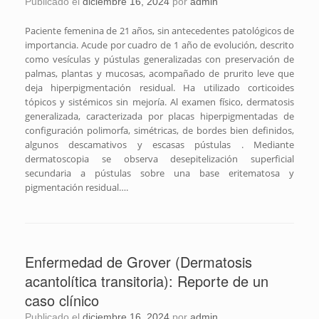
Publicado el
diciembre 16, 2024
por
admin
Paciente femenina de 21 años, sin antecedentes patológicos de
importancia. Acude por cuadro de 1 año de evolución, descrito
como vesículas y pústulas generalizadas con preservación de
palmas, plantas y mucosas, acompañado de prurito leve que
deja hiperpigmentación residual. Ha utilizado corticoides
tópicos y sistémicos sin mejoría. Al examen físico, dermatosis
generalizada, caracterizada por placas hiperpigmentadas de
configuración polimorfa, simétricas, de bordes bien definidos,
algunos descamativos y escasas pústulas . Mediante
dermatoscopia se observa desepitelización superficial
secundaria a pústulas sobre una base eritematosa y
pigmentación residual….
Enfermedad de Grover (Dermatosis
acantolítica transitoria): Reporte de un
caso clínico
Publicado el
diciembre 16, 2024
por
admin