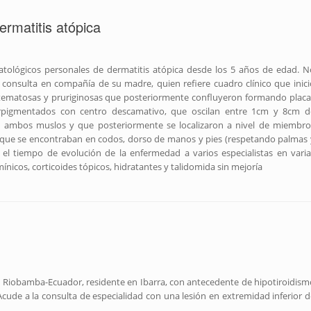
ermatitis atópica
tológicos personales de dermatitis atópica desde los 5 años de edad. N
a consulta en compañía de su madre, quien refiere cuadro clínico que inici
ritematosas y pruriginosas que posteriormente confluyeron formando placa
erpigmentados con centro descamativo, que oscilan entre 1cm y 8cm d
de ambos muslos y que posteriormente se localizaron a nivel de miembro
s que se encontraban en codos, dorso de manos y pies (respetando palmas 
el tiempo de evolución de la enfermedad a varios especialistas en varia
ínicos, corticoides tópicos, hidratantes y talidomida sin mejoría
e Riobamba-Ecuador, residente en Ibarra, con antecedente de hipotiroidism
cude a la consulta de especialidad con una lesión en extremidad inferior d