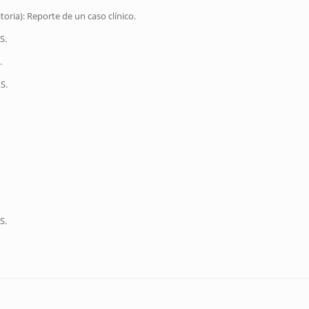
oria): Reporte de un caso clínico.
S.
.
S.
S.