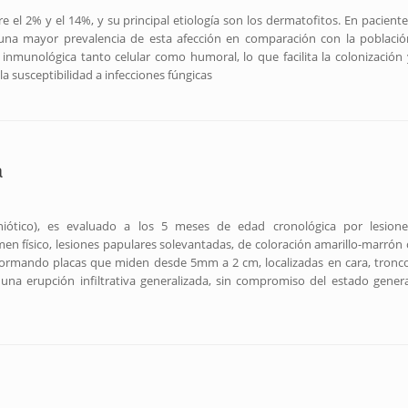
e el 2% y el 14%, y su principal etiología son los dermatofitos. En paciente
a mayor prevalencia de esta afección en comparación con la població
inmunológica tanto celular como humoral, lo que facilita la colonización 
a susceptibilidad a infecciones fúngicas
a
iótico), es evaluado a los 5 meses de edad cronológica por lesione
en físico, lesiones papulares solevantadas, de coloración amarillo-marrón 
formando placas que miden desde 5mm a 2 cm, localizadas en cara, tronco
 una erupción infiltrativa generalizada, sin compromiso del estado genera