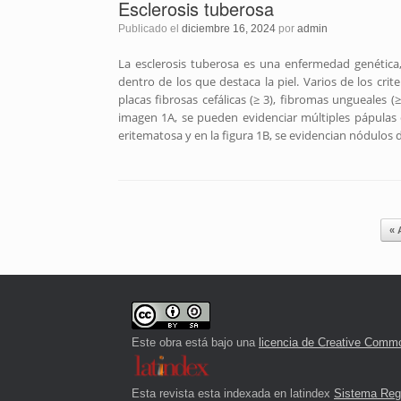
Esclerosis tuberosa
Publicado el
diciembre 16, 2024
por
admin
La esclerosis tuberosa es una enfermedad genétic
dentro de los que destaca la piel. Varios de los cr
placas fibrosas cefálicas (≥ 3), fibromas ungueales
imagen 1A, se pueden evidenciar múltiples pápulas
eritematosa y en la figura 1B, se evidencian nódulos 
Navegador de artículos
« 
Este obra está bajo una
licencia de Creative Commo
Esta revista esta indexada en latindex
Sistema Regi