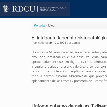
Saltar
al
contenido
Portada
»
Blog
El intrigante laberinto histopatológ
Publicado el
abril 11, 2025
por
admin
Hombre de 64 años de edad, sin antecedentes patoló
evolución localizada en el ala nasal izquierda, c
aproximadamente 0.5 cm (figura 1). En la dermato
irregular y perlado, presencia de úlcera central con 
reportó una proliferación neoplásica compuesta de n
toda la dermis, estroma fibromixoide que provoca
aplanamiento de las crestas y presencia de ulceració
Linfoma cutáneo de células T dise