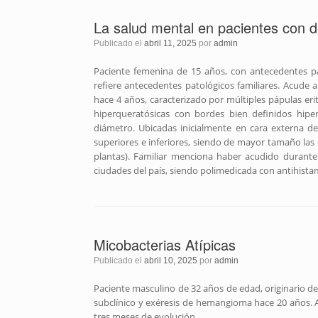
La salud mental en pacientes con d
Publicado el
abril 11, 2025
por
admin
Paciente femenina de 15 años, con antecedentes pa
refiere antecedentes patológicos familiares. Acude 
hace 4 años, caracterizado por múltiples pápulas e
hiperqueratósicas con bordes bien definidos hip
diámetro. Ubicadas inicialmente en cara externa 
superiores e inferiores, siendo de mayor tamaño la
plantas). Familiar menciona haber acudido durante 
ciudades del país, siendo polimedicada con antihistam
Micobacterias Atípicas
Publicado el
abril 10, 2025
por
admin
Paciente masculino de 32 años de edad, originario d
subclínico y exéresis de hemangioma hace 20 años. A
tres meses de evolución