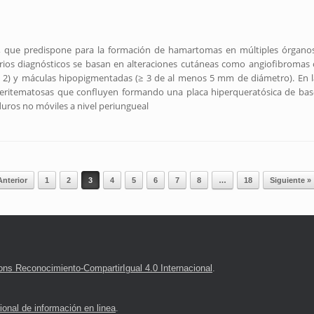
a, que predispone para la formación de hamartomas en múltiples órganos
iterios diagnósticos se basan en alteraciones cutáneas como angiofibromas 
 (≥ 2) y máculas hipopigmentadas (≥ 3 de al menos 5 mm de diámetro). En l
 eritematosas que confluyen formando una placa hiperqueratósica de bas
duros no móviles a nivel periungueal
Anterior
1
2
3
4
5
6
7
8
…
18
Siguiente »
ns Reconocimiento-CompartirIgual 4.0 Internacional
.
onal de información en linea
.