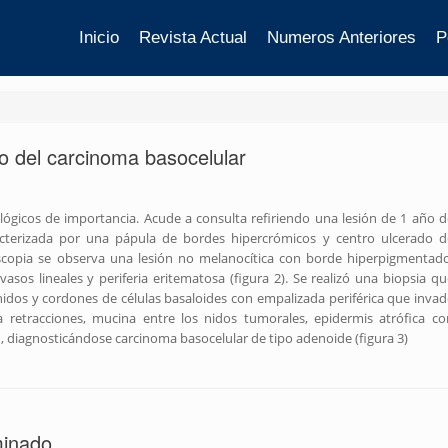
Inicio
Revista Actual
Numeros Anteriores
P
ico del carcinoma basocelular
gicos de importancia. Acude a consulta refiriendo una lesión de 1 año d
aracterizada por una pápula de bordes hipercrómicos y centro ulcerado d
scopia se observa una lesión no melanocítica con borde hiperpigmentado
vasos lineales y periferia eritematosa (figura 2). Se realizó una biopsia qu
idos y cordones de células basaloides con empalizada periférica que invad
 retracciones, mucina entre los nidos tumorales, epidermis atrófica co
n, diagnosticándose carcinoma basocelular de tipo adenoide (figura 3)
minado