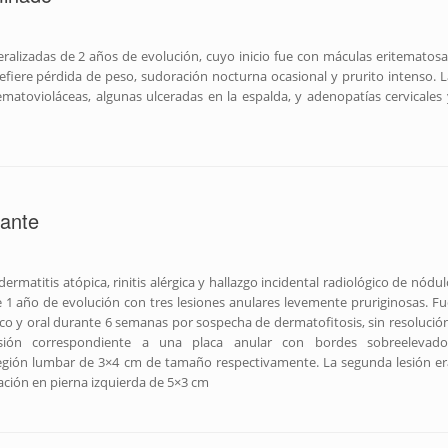
alizadas de 2 años de evolución, cuyo inicio fue con máculas eritematosa
efiere pérdida de peso, sudoración nocturna ocasional y prurito intenso. L
ematovioláceas, algunas ulceradas en la espalda, y adenopatías cervicales 
fante
matitis atópica, rinitis alérgica y hallazgo incidental radiológico de nódul
 1 año de evolución con tres lesiones anulares levemente pruriginosas. Fu
co y oral durante 6 semanas por sospecha de dermatofitosis, sin resolución
sión correspondiente a una placa anular con bordes sobreelevado
gión lumbar de 3×4 cm de tamaño respectivamente. La segunda lesión er
ación en pierna izquierda de 5×3 cm