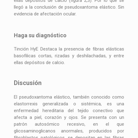
ellas depósitos de calcio (figura 2,3). Por lo que se
llegó a la conclusión de pseudoxantoma elástico. Sin
evidencia de afectación ocular.
Haga su diagnóstico
Tinción HyE Destaca la presencia de fibras elásticas
basofilicas cortas, rizadas y deshilachadas, y entre
ellas depósitos de calcio.
Discusión
El pseudoxantoma elástico, también conocido como
elastorrexis generalizada o sistémica, es una
enfermedad hereditaria del tejido conectivo que
afecta a piel, corazón y ojos. Se presenta con un
patrón autosómico recesivo, en el que
glicosaminoglicanos anormales, producidos por
fibroblastos patológicos, se depositan en las fibras