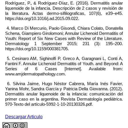
Rodríguez, P., & Rodríguez-Díaz, E. (2016). Dermatitis anular
liquenoide de la infancia. Descripción de 2 casos y revisión de
la literatura. Actas dermo-sifiliograficas, 107(6), e39–e45.
https://doi.org/10.1016/j.ad.2015.09.022.
4. Marco Di Mercurio, Paolo Gisondi, Chiara Colato, Donatella
Schena, Giampiero Girolomoni; Annular Lichenoid Dermatitis of
Youth: Report of Six New Cases with Review of the Literature.
Dermatology 1 September 2015; 231 (3): 195–200.
https://doi.org/10.1159/000381705.
5. Cesinaro AM, Sighinolfi P, Greco A, Garagnani L, Conti A,
Fantini F. Annular Lichenoid Dermatitis of Youth. and Beyond: A
Series of 6 Cases [Internet]. Available from:
www.amjdermatopathology.com.
6. Silvina Jaime, Hugo Néstor Cabrera, María Inés Favier,
Yanina Mohr, Sandra García y Patricia Della Giovanna. (2012).
Dermatitis anular liquenoide de la infancia: comunicación del
primer caso en la argentina. Revista Dermatología pediátrica.
970-Texto del artículo-5992-1-10-20130326.pdf.
Descargar Articulo