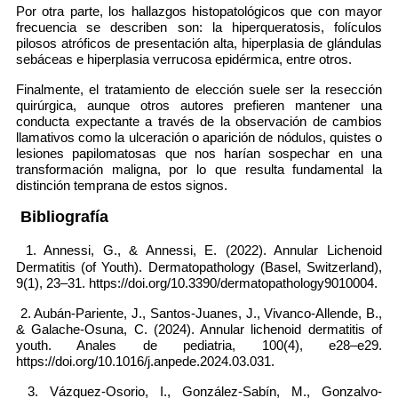
Por otra parte, los hallazgos histopatológicos que con mayor
frecuencia se describen son: la hiperqueratosis, folículos
pilosos atróficos de presentación alta, hiperplasia de glándulas
sebáceas e hiperplasia verrucosa epidérmica, entre otros.
Finalmente, el tratamiento de elección suele ser la resección
quirúrgica, aunque otros autores prefieren mantener una
conducta expectante a través de la observación de cambios
llamativos como la ulceración o aparición de nódulos, quistes o
lesiones papilomatosas que nos harían sospechar en una
transformación maligna, por lo que resulta fundamental la
distinción temprana de estos signos.
Bibliografía
1. Annessi, G., & Annessi, E. (2022). Annular Lichenoid
Dermatitis (of Youth). Dermatopathology (Basel, Switzerland),
9(1), 23–31. https://doi.org/10.3390/dermatopathology9010004.
2. Aubán-Pariente, J., Santos-Juanes, J., Vivanco-Allende, B.,
& Galache-Osuna, C. (2024). Annular lichenoid dermatitis of
youth. Anales de pediatria, 100(4), e28–e29.
https://doi.org/10.1016/j.anpede.2024.03.031.
3. Vázquez-Osorio, I., González-Sabín, M., Gonzalvo-