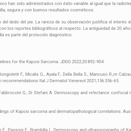
tópico han sido administrados con éxito variable al igual que la radiot
illa, segura y con buenos resultados cosméticos.
 del dedo del pie. La rareza de su observación justifica el interés
 con los reportes bibliográficos al respecto. La antigüedad de 20 año
ía es parte del protocolo diagnóstico.
uidelines for the Kaposi Sarcoma. JDDG 2022;20:892-904.
 Rongioletti F., Micalis G., Ayala F., Della Bella S., Mancuso R.,m Cal
ian recommendations Ital J Dermatol Venereol 2021;156:356-65.
i E., Fabbroccini G., Di Stefani A. Dermoscopy and re!ectance confoc
indings of Kaposi sarcoma and dermatopathological correlations. Aus
in E., Passoni E., Brambilla L. Dermoscopy and ultrasonography of K