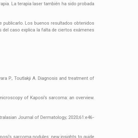
erapia. La terapia laser también ha sido probada
 de publicarlo. Los buenos resultados obtenidos
s del caso explica la falta de ciertos exámenes
zavara P., Toutlakji A. Diagnosis and treatment of
al microscopy of Kaposi’s sarcoma: an overview.
tralasian Journal of Dermatology; 2020;61:e46-
aposi’s sarcoma nodules: new insights to guide