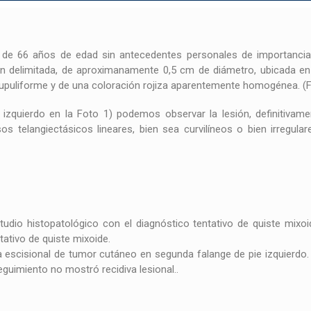
 de 66 años de edad sin antecedentes personales de importancia
n delimitada, de aproximanamente 0,5 cm de diámetro, ubicada en
cupuliforme y de una coloración rojiza aparentemente homogénea. (
zquierdo en la Foto 1) podemos observar la lesión, definitivam
elangiectásicos lineares, bien sea curvilíneos o bien irregulares
studio histopatológico con el diagnóstico tentativo de quiste mixo
tativo de quiste mixoide.
escisional de tumor cutáneo en segunda falange de pie izquierdo.
eguimiento no mostró recidiva lesional..