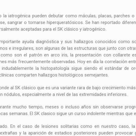
o la iatrogénica pueden debutar como máculas, placas, parches o n
se, sangrar o tornarse hiperqueratósicos. Se han reportado diferen
salmente aceptadas para el SK clásico y iatrogénico.
portante ayuda diagnóstica y sus hallazgos conocidos como soní
tinos e irregulares, son algunas de las estructuras que junto con ot
 como son el patrón en arco iris, la presentación con collarete e
ones más frecuentemente observadas. Hoy en día la correlación entr
 indudablemente la histopatología sigue siendo el estándar de o
 clínicas comparten hallazgos histológicos semejantes.
nde al SK clásico que es una variante rara de bajo crecimiento má
n nódulos, especialmente a nivel de las extremidades inferiores.
rante mucho tiempo, meses o incluso años sin observarse progr
cas semanas. El SK clasico sigue un curso indolente mientras que el
ado. En el caso de lesiones solitarias como en nuestro caso, la 
extrañas y la aparición de estadios posteriores pueden provocar g