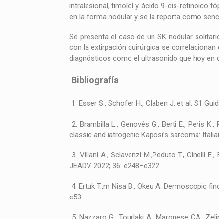
intralesional, timolol y ácido 9-cis-retinoico 
en la forma nodular y se la reporta como senc
Se presenta el caso de un SK nodular solitario
con la extirpación quirúrgica se correlacionan
diagnósticos como el ultrasonido que hoy en d
Bibliografía
1. Esser S., Schofer H., Claben J. et al. S1 G
2. Brambilla L., Genovés G., Berti E., Peris K.,
classic and iatrogenic Kaposi’s sarcoma: Ital
3. Villani A., Sclavenzi M.,Peduto T., Cinell
JEADV 2022; 36: e248–e322.
4. Ertuk T.,m Nisa B., Okeu A. Dermoscopic f
e53..
5. Nazzaro G., Tourlaki A., Maronese CA., Zel