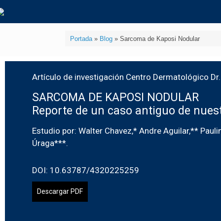
Portada
»
Blog
»
Sarcoma de Kaposi Nodular
Artículo de investigación Centro Dermatológico Dr. 
SARCOMA DE KAPOSI NODULAR
Reporte de un caso antiguo de nuest
Estudio por: Walter Chavez,* Andre Aguilar,** Paul
Úraga***.
DOI: 10.63787/4320225259
Descargar PDF