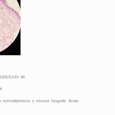
2;85(5):633–40.
6.
s normolipémicos y micosis fungoide. Actas