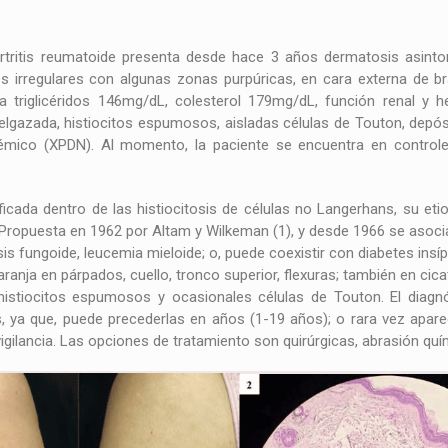
tritis reumatoide presenta desde hace 3 años dermatosis asintom
des irregulares con algunas zonas purpúricas, en cara externa de b
vela triglicéridos 146mg/dL, colesterol 179mg/dL, función renal y h
lgazada, histiocitos espumosos, aisladas células de Touton, depósit
mico (XPDN). Al momento, la paciente se encuentra en controles 
icada dentro de las histiocitosis de células no Langerhans, su eti
ropuesta en 1962 por Altam y Wilkeman (1), y desde 1966 se aso
s fungoide, leucemia mieloide; o, puede coexistir con diabetes insí
anja en párpados, cuello, tronco superior, flexuras; también en cicatri
istiocitos espumosos y ocasionales células de Touton. El diagn
os, ya que, puede precederlas en años (1-19 años); o rara vez apar
gilancia. Las opciones de tratamiento son quirúrgicas, abrasión quím