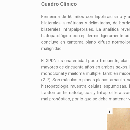
Cuadro Clínico
Femenina de 60 años con hipotiroidismo y ar
bilaterales, simétricas y delimitadas, de bor
bilaterales infrapalpebrales. La analítica re
histopatológico con epidermis ligeramente ade
concluye en xantoma plano difuso normolipé
malignidad.
El XPDN es una entidad poco frecuente, clasif
mayores de cincuenta años en ambos sexos. P
monoclonal y mieloma múltiple, también micosi
(2-7). Son máculas o placas planas amarillo-nar
histopatología muestra células espumosas, h
trastornos hematológicos y linfoproliferativ
mal pronóstico, por lo que se debe mantener vi