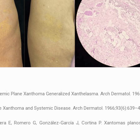
pemic Plane Xanthoma Generalized Xanthelasma. Arch Dermatol. 196
ne Xanthoma and Systemic Disease. Arch Dermatol. 1966;93(6):639–4
era E, Romero G, González-García J, Cortina P. Xantomas plano