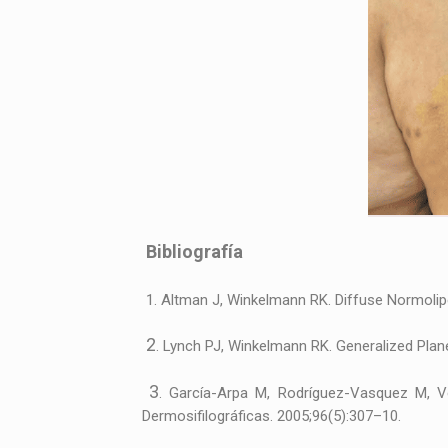
Bibliografía
1. Altman J, Winkelmann RK. Diffuse Normoli
2
. Lynch PJ, Winkelmann RK. Generalized Pla
3
. García-Arpa M, Rodríguez-Vasquez M, V
Dermosifilográficas. 2005;96(5):307–10.