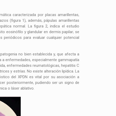
ática caracterizada por placas amarillentas,
razos (figura 1), además, pápulas amarillentas
epática normal. La figura 2, indica el estudio
o eosinófilo y glandular en dermis papilar; se
periódicos para evaluar cualquier potencial
opatogenia no bien establecida y, que afecta a
cia a enfermedades, especialmente gammapatía
pida, enfermedades reumatológicas, hepatitis C
ces y estrías. No existe alteración lipídica. La
óstico del XPDN es vital por su asociación a
ecer posteriormente, pudiendo ser un signo de
ica o láser ablativo.