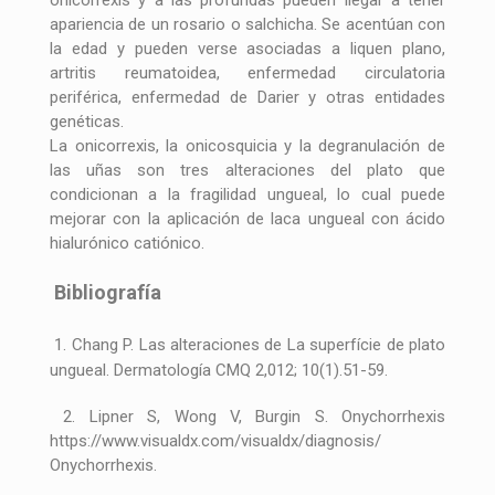
onicorrexis y a las profundas pueden llegar a tener
apariencia de un rosario o salchicha. Se acentúan con
la edad y pueden verse asociadas a liquen plano,
artritis reumatoidea, enfermedad circulatoria
periférica, enfermedad de Darier y otras entidades
genéticas.
La onicorrexis, la onicosquicia y la degranulación de
las uñas son tres alteraciones del plato que
condicionan a la fragilidad ungueal, lo cual puede
mejorar con la aplicación de laca ungueal con ácido
hialurónico catiónico.
Bibliografía
1. Chang P. Las alteraciones de La superfície de plato
ungueal. Dermatología CMQ 2,012; 10(1).51-59.
2. Lipner S, Wong V, Burgin S. Onychorrhexis
https://www.visualdx.com/visualdx/diagnosis/
Onychorrhexis.