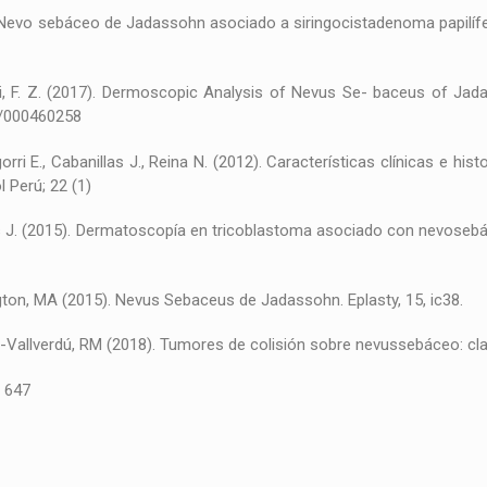
5). Nevo sebáceo de Jadassohn asociado a siringocistadenoma papilíf
rnissi, F. Z. (2017). Dermoscopic Analysis of Nevus Se- baceus of 
59/000460258
ragorri E., Cabanillas J., Reina N. (2012). Características clínicas e
 Perú; 22 (1)
tos J. (2015). Dermatoscopía en tricoblastoma asociado con nevose
ngton, MA (2015). Nevus Sebaceus de Jadassohn. Eplasty, 15, ic38.
ujol-Vallverdú, RM (2018). Tumores de colisión sobre nevussebáceo: c
, 647