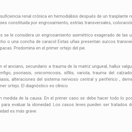
ficiencia renal crónica en hemodiálisis después de un trasplante re
pies constituida por engrosamiento, estrías transversales, coloració
sis se le considera un engrosamiento asimétrico exagerado de las 
cho o una concha de caracol Estas uñas presentan surcos transve
pacas. Predomina en el primer ortejo del pie.
 el anciano, secundario a trauma de la matriz ungueal, hallux valgus
énfigo, psoriasis, onicomicosis, sífilis, variola, trauma del calzad
iasis, alteraciones del sistema nervioso central y periférico , de
r ortejo. El diagnóstico es clínico.
n medida de la causa. En el primer caso se debe hacer todo lo posi
o para evaluar la idoneidad. Los casos leves pueden ser tratados d
midad es más grave.