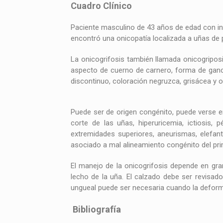
Cuadro Clínico
Paciente masculino de 43 años de edad con insu
encontró una onicopatía localizada a uñas de 
La onicogrifosis también llamada onicogripo
aspecto de cuerno de carnero, forma de gan
discontinuo, coloración negruzca, grisácea y o
Puede ser de origen congénito, puede verse en
corte de las uñas, hiperuricemia, ictiosis, p
extremidades superiores, aneurismas, elefant
asociado a mal alineamiento congénito del prime
El manejo de la onicogrifosis depende en gra
lecho de la uña. El calzado debe ser revisad
ungueal puede ser necesaria cuando la defor
Bibliografía