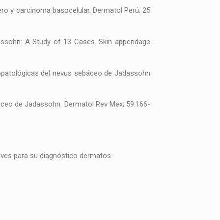
ero y carcinoma basocelular. Dermatol Perú; 25
Jadassohn: A Study of 13 Cases. Skin appendage
 histopatológicas del nevus sebáceo de Jadassohn
báceo de Jadassohn. Dermatol Rev Mex; 59:166-
laves para su diagnóstico dermatos-