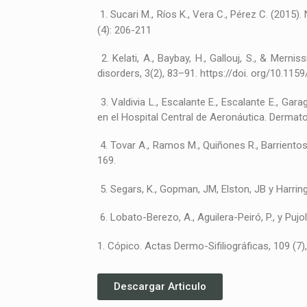
1. Sucari M., Ríos K., Vera C., Pérez C. (201
(4): 206-211
2. Kelati, A., Baybay, H., Gallouj, S., & Me
disorders, 3(2), 83–91. https://doi. org/10.11
3. Valdivia L., Escalante E., Escalante E., Ga
en el Hospital Central de Aeronáutica. Dermatol
4. Tovar A., Ramos M., Quiñones R., Barrien
169.
5. Segars, K., Gopman, JM, Elston, JB y Harri
6. Lobato-Berezo, A., Aguilera-Peiró, P., y P
1. Cópico. Actas Dermo-Sifiliográficas, 109 (7)
Descargar Articulo