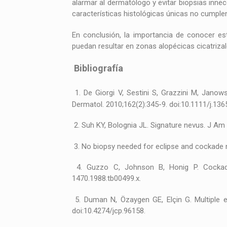
alarmar al dermatólogo y evitar biopsias inne
características histológicas únicas no cumple
En conclusión, la importancia de conocer es
puedan resultar en zonas alopécicas cicatriza
Bibliografía
1. De Giorgi V, Sestini S, Grazzini M, Janow
Dermatol. 2010;162(2):345-9. doi:10.1111/j.136
2. Suh KY, Bolognia JL. Signature nevus. J Am
3. No biopsy needed for eclipse and cockade n
4. Guzzo C, Johnson B, Honig P. Cockade 
1470.1988.tb00499.x.
5. Duman N, Özaygen GE, Elçin G. Multiple e
doi:10.4274/jcp.96158.