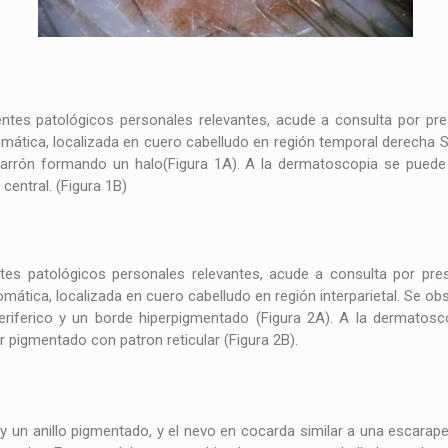
ntes patológicos personales relevantes, acude a consulta por p
omática, localizada en cuero cabelludo en región temporal derecha 
rrón formando un halo(Figura 1A). A la dermatoscopia se puede 
central. (Figura 1B)
tes patológicos personales relevantes, acude a consulta por pr
omática, localizada en cuero cabelludo en región interparietal. Se 
riferico y un borde hiperpigmentado (Figura 2A). A la dermatosc
r pigmentado con patron reticular (Figura 2B).
 y un anillo pigmentado, y el nevo en cocarda similar a una escarape