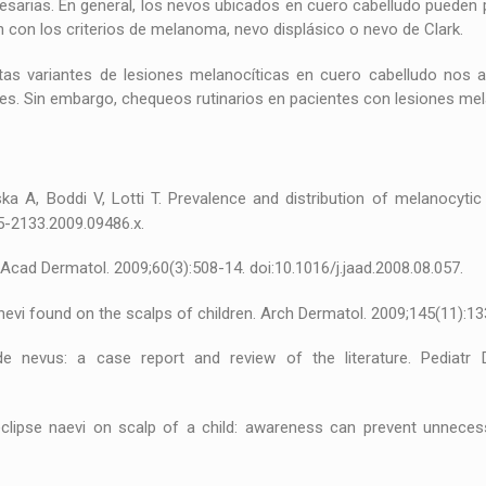
cesarias. En general, los nevos ubicados en cuero cabelludo pueden 
n con los criterios de melanoma, nevo displásico o nevo de Clark.
tas variantes de lesiones melanocíticas en cuero cabelludo nos a
les. Sin embargo, chequeos rutinarios en pacientes con lesiones me
ska A, Boddi V, Lotti T. Prevalence and distribution of melanocytic
5-2133.2009.09486.x.
 Acad Dermatol. 2009;60(3):508-14. doi:10.1016/j.jaad.2008.08.057.
evi found on the scalps of children. Arch Dermatol. 2009;145(11):1
nevus: a case report and review of the literature. Pediatr Der
clipse naevi on scalp of a child: awareness can prevent unnecessa