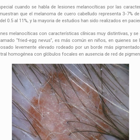
ecial cuando se habla de lesiones melanocíticas por las caracterí
 muestran que el melanoma de cuero cabelludo representa 3-7% de
del 0.5 al 11%, y la mayoria de estudios han sido realizados en pacie
ones melanocíticas con características clínicas muy distintivas, y 
 llamado “fried-egg nevus”, es más común en niños, en quienes se l
 rosado levemente elevado rodeado por un borde más pigmentado 
ral homogénea con glóbulos focales en ausencia de red de pigmento