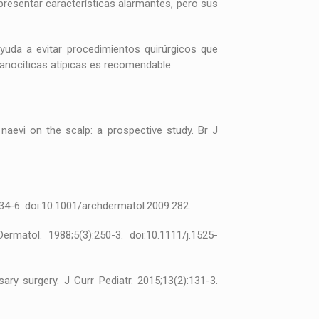
presentar características alarmantes, pero sus
yuda a evitar procedimientos quirúrgicos que
lanocíticas atípicas es recomendable.
 naevi on the scalp: a prospective study. Br J
334-6. doi:10.1001/archdermatol.2009.282.
matol. 1988;5(3):250-3. doi:10.1111/j.1525-
ry surgery. J Curr Pediatr. 2015;13(2):131-3.