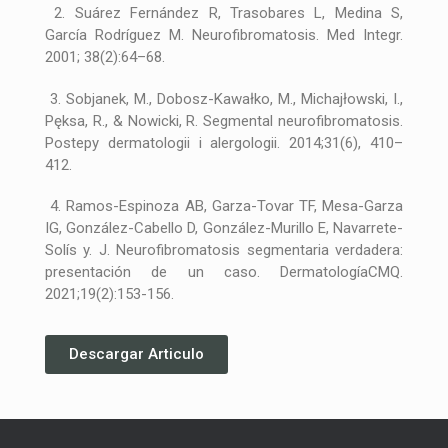
2. Suárez Fernández R, Trasobares L, Medina S,
García Rodríguez M. Neurofibromatosis. Med Integr.
2001; 38(2):64–68.
3. Sobjanek, M., Dobosz-Kawałko, M., Michajłowski, I.,
Pęksa, R., & Nowicki, R. Segmental neurofibromatosis.
Postepy dermatologii i alergologii. 2014;31(6), 410–
412.
4. Ramos-Espinoza AB, Garza-Tovar TF, Mesa-Garza
IG, González-Cabello D, González-Murillo E, Navarrete-
Solís y. J. Neurofibromatosis segmentaria verdadera:
presentación de un caso. DermatologíaCMQ.
2021;19(2):153-156.
Descargar Articulo