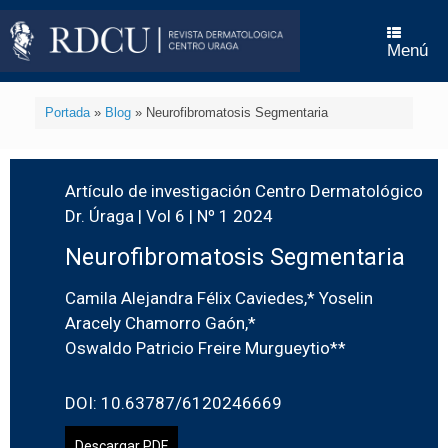
Menú
Portada
»
Blog
»
Neurofibromatosis Segmentaria
Artículo de investigación Centro Dermatológico
Dr. Úraga | Vol 6 | Nº 1 2024
Neurofibromatosis Segmentaria
Camila Alejandra Félix Caviedes,* Yoselin
Aracely Chamorro Gaón,*
Oswaldo Patricio Freire Murgueytio**
DOI: 10.63787/6120246669
Descargar PDF