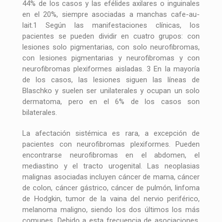
44% de los casos y las efélides axilares o inguinales
en el 20%, siempre asociadas a manchas cafe-au-
lait.1 Según las manifestaciones clínicas, los
pacientes se pueden dividir en cuatro grupos: con
lesiones solo pigmentarias, con solo neurofibromas,
con lesiones pigmentarias y neurofibromas y con
neurofibromas plexiformes aisladas. 3 En la mayoría
de los casos, las lesiones siguen las líneas de
Blaschko y suelen ser unilaterales y ocupan un solo
dermatoma, pero en el 6% de los casos son
bilaterales.
La afectación sistémica es rara, a excepción de
pacientes con neurofibromas plexiformes. Pueden
encontrarse neurofibromas en el abdomen, el
mediastino y el tracto urogenital. Las neoplasias
malignas asociadas incluyen cáncer de mama, cáncer
de colon, cáncer gástrico, cáncer de pulmón, linfoma
de Hodgkin, tumor de la vaina del nervio periférico,
melanoma maligno, siendo los dos últimos los más
comunes. Debido a esta frecuencia de asociaciones,