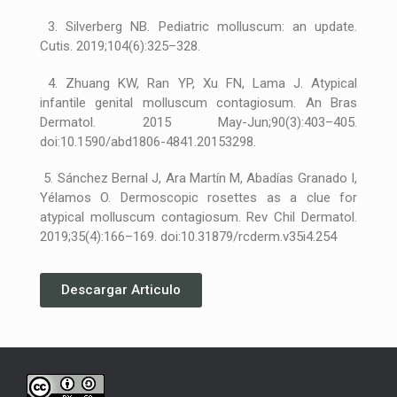
3. Silverberg NB. Pediatric molluscum: an update.
Cutis. 2019;104(6):325–328.
4. Zhuang KW, Ran YP, Xu FN, Lama J. Atypical
infantile genital molluscum contagiosum. An Bras
Dermatol. 2015 May-Jun;90(3):403–405.
doi:10.1590/abd1806-4841.20153298.
5. Sánchez Bernal J, Ara Martín M, Abadías Granado I,
Yélamos O. Dermoscopic rosettes as a clue for
atypical molluscum contagiosum. Rev Chil Dermatol.
2019;35(4):166–169. doi:10.31879/rcderm.v35i4.254
Descargar Articulo