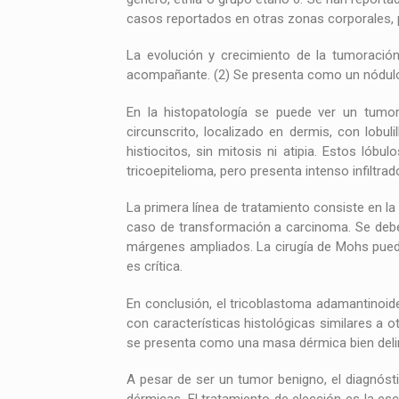
casos reportados en otras zonas corporales, p
La evolución y crecimiento de la tumoració
acompañante. (2) Se presenta como un nódulo c
En la histopatología se puede ver un tumor t
circunscrito, localizado en dermis, con lobul
histiocitos, sin mitosis ni atipia. Estos lób
tricoepitelioma, pero presenta intenso infiltrad
La primera línea de tratamiento consiste en la
caso de transformación a carcinoma. Se debe e
márgenes ampliados. La cirugía de Mohs puede
es crítica.
En conclusión, el tricoblastoma adamantinoide
con características histológicas similares a
se presenta como una masa dérmica bien delimi
A pesar de ser un tumor benigno, el diagnóst