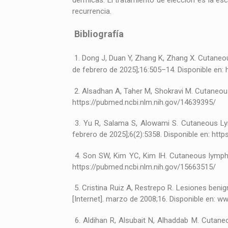
dérmicas. El tratamiento de elección es la esc
recurrencia.
Bibliografía
1. Dong J, Duan Y, Zhang K, Zhang X. Cutaneo
de febrero de 2025];16:505–14. Disponible en:
2. Alsadhan A, Taher M, Shokravi M. Cutaneou
https://pubmed.ncbi.nlm.nih.gov/14639395/
3. Yu R, Salama S, Alowami S. Cutaneous Lym
febrero de 2025];6(2):5358. Disponible en: htt
4. Son SW, Kim YC, Kim IH. Cutaneous lymphad
https://pubmed.ncbi.nlm.nih.gov/15663515/
5. Cristina Ruiz A, Restrepo R. Lesiones ben
[Internet]. marzo de 2008;16. Disponible en: 
6. Aldihan R, Alsubait N, Alhaddab M. Cutane