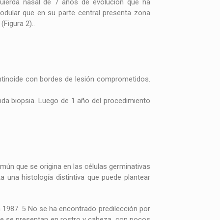
quierda nasal de 7 años de evolución que ha
odular que en su parte central presenta zona
(Figura 2)..
antinoide con bordes de lesión comprometidos.
nda biopsia. Luego de 1 año del procedimiento
ún que se origina en las células germinativas
ta una histología distintiva que puede plantear
 1987. 5 No se ha encontrado predilección por
te se presentan en rostro y cabeza, con pocos