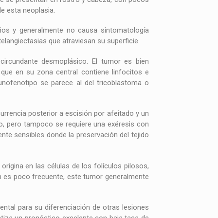
e esta neoplasia.
años y generalmente no causa sintomatología
langiectasias que atraviesan su superficie.
ma circundante desmoplásico. El tumor es bien
y que en su zona central contiene linfocitos e
nmunofenotipo se parece al del tricoblastoma o
urrencia posterior a escisión por afeitado y un
ado, pero tampoco se requiere una exéresis con
te sensibles donde la preservación del tejido
igina en las células de los folículos pilosos,
ón es poco frecuente, este tumor generalmente
ntal para su diferenciación de otras lesiones