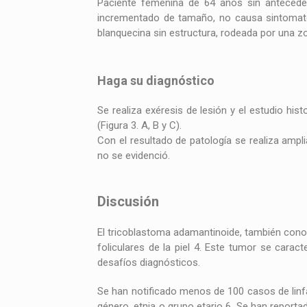
Paciente femenina de 64 años sin anteceden
incrementado de tamaño, no causa sintomatol
blanquecina sin estructura, rodeada por una zo
Haga su diagnóstico
Se realiza exéresis de lesión y el estudio h
(Figura 3. A, B y C).
Con el resultado de patología se realiza amp
no se evidenció.
Discusión
El tricoblastoma adamantinoide, también cono
foliculares de la piel 4. Este tumor se caract
desafíos diagnósticos.
Se han notificado menos de 100 casos de linf
género, etnia o grupo etario 6. Se han repor