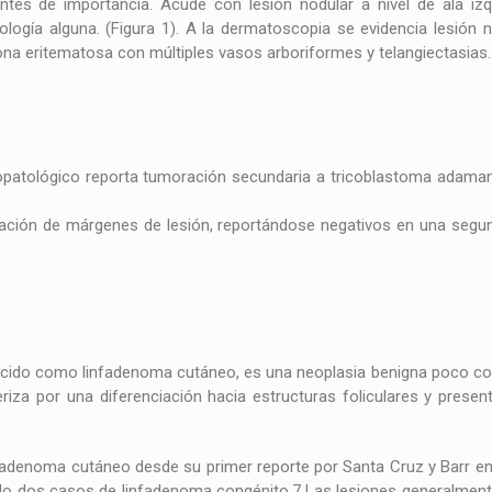
tes de importancia. Acude con lesión nodular a nivel de ala iz
ogía alguna. (Figura 1). A la dermatoscopia se evidencia lesión n
na eritematosa con múltiples vasos arboriformes y telangiectasias. 
istopatológico reporta tumoración secundaria a tricoblastoma adam
liación de márgenes de lesión, reportándose negativos en una segu
cido como linfadenoma cutáneo, es una neoplasia benigna poco com
eriza por una diferenciación hacia estructuras foliculares y presen
adenoma cutáneo desde su primer reporte por Santa Cruz y Barr en
tado dos casos de linfadenoma congénito.7 Las lesiones generalmen