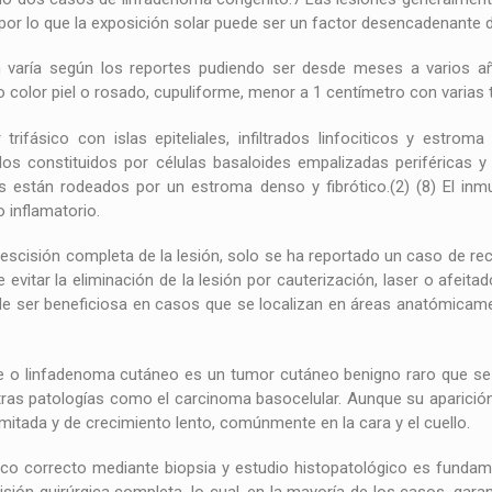
or lo que la exposición solar puede ser un factor desencadenante d
n varía según los reportes pudiendo ser desde meses a varios 
olor piel o rosado, cupuliforme, menor a 1 centímetro con varias te
rifásico con islas epiteliales, infiltrados linfociticos y estro
illos constituidos por células basaloides empalizadas periféricas 
ulos están rodeados por un estroma denso y fibrótico.(2) (8) El i
o inflamatorio.
 escisión completa de la lesión, solo se ha reportado un caso de rec
vitar la eliminación de la lesión por cauterización, laser o afeit
 ser beneficiosa en casos que se localizan en áreas anatómicamen
 o linfadenoma cutáneo es un tumor cutáneo benigno raro que se or
 otras patologías como el carcinoma basocelular. Aunque su aparici
tada y de crecimiento lento, comúnmente en la cara y el cuello.
ico correcto mediante biopsia y estudio histopatológico es fundame