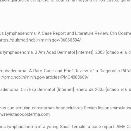
isión quirúrgica completa, lo cual, en la mayoría de los casos, gar
us Lymphadenoma: A Case Report and Literature Review. Clin Cosmet I
 https://pubmed.ncbi.nlm.nih.gov/36860584/
s lymphadenoma. J Am Acad Dermatol [Internet]. 2003 [citado el 6 de
phadenoma: A Rare Case and Brief Review of a Diagnostic Pitfall.
ps://pmc.ncbi.nlm.nih.gov/articles/PMC4083669/
enoma. Clin Exp Dermatol [Internet]. enero de 2005 [citado el 6 de
ignas que simulan carcinomas basocelulares Benign lesions simulati
www.revistasocolderma.com.
ous lymphadenoma in a young Saudi female: a case report. AME Case 