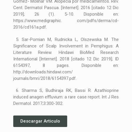
Gomez- Molinar VM. Alopecia por medicamentos. Rev.
Cent. Dermatol Pascua. [Internet]. 2016 [citado 12 Dic
2019]; 26 (1). 5-10. Disponible en:
https://www.medigraphic. com/pdfs/derma/cd-
2016/cd161a.pdf.
5. Sar-Pomian M, Rudnicka L, Olszewska M. The
Significance of Scalp Involvement in Pemphigus: A
Literature Review. Hindawi BioMed Research
International [Internet]. 2018 [citado 12 Dic 2019]; ID
6154397, 8 pages. Disponible en:
http://downloads.hindawi.com/
journals/bmri/2018/6154397.pdf.
6. Sharma S, Budhiraja RK, Bassi R. Azathioprine
induced anagen effluvium: a rare case report. Int J Res
Dermatol. 2017;3:300-302.
Descargar Articulo