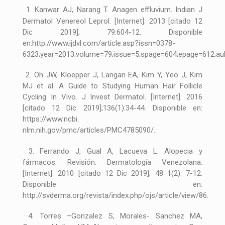
1. Kanwar AJ, Narang T. Anagen effluvium. Indian J
Dermatol Venereol Leprol. [Internet]. 2013 [citado 12
Dic 2019]; 79:604-12. Disponible
en:http://www.ijdvl.com/article.asp?issn=0378-
6323;year=2013;volume=79;issue=5;spage=604;epage=612;au
2. Oh JW, Kloepper J, Langan EA, Kim Y, Yeo J, Kim
MJ et al. A Guide to Studying Human Hair Follicle
Cycling In Vivo. J Invest Dermatol. [Internet]. 2016
[citado 12 Dic 2019];136(1):34-44. Disponible en:
https://www.ncbi.
nlm.nih.gov/pmc/articles/PMC4785090/.
3. Ferrando J, Gual A, Lacueva L. Alopecia y
fármacos. Revisión. Dermatología Venezolana.
[Internet]. 2010 [citado 12 Dic 2019]; 48 1(2): 7-12.
Disponible en:
http://svderma.org/revista/index.php/ojs/article/view/86.
4. Torres –Gonzalez S, Morales- Sanchez MA,