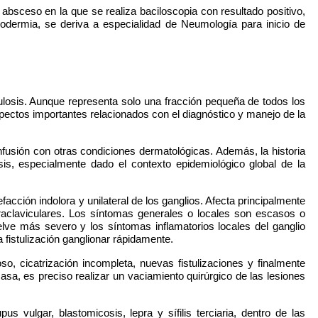
absceso en la que se realiza baciloscopia con resultado positivo,
odermia, se deriva a especialidad de Neumología para inicio de
culosis. Aunque representa solo una fracción pequeña de todos los
pectos importantes relacionados con el diagnóstico y manejo de la
onfusión con otras condiciones dermatológicas. Además, la historia
is, especialmente dado el contexto epidemiológico global de la
facción indolora y unilateral de los ganglios. Afecta principalmente
praclaviculares. Los síntomas generales o locales son escasos o
e más severo y los síntomas inflamatorios locales del ganglio
a fistulización ganglionar rápidamente.
o, cicatrización incompleta, nuevas fistulizaciones y finalmente
casa, es preciso realizar un vaciamiento quirúrgico de las lesiones
us vulgar, blastomicosis, lepra y sífilis terciaria, dentro de las