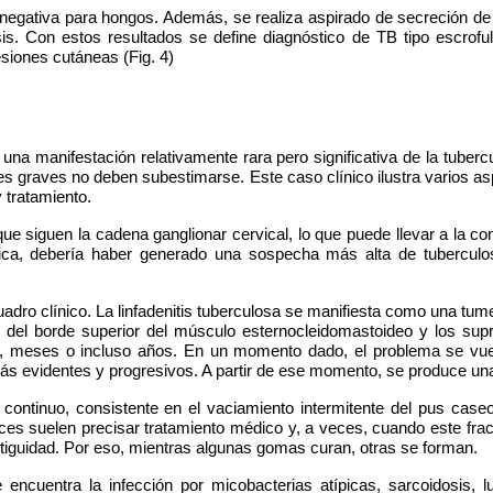
 negativa para hongos. Además, se realiza aspirado de secreción de 
s. Con estos resultados se define diagnóstico de TB tipo escroful
esiones cutáneas (Fig. 4)
una manifestación relativamente rara pero significativa de la tuber
es graves no deben subestimarse. Este caso clínico ilustra varios as
 tratamiento.
que siguen la cadena ganglionar cervical, lo que puede llevar a la c
ica, debería haber generado una sospecha más alta de tuberculos
uadro clínico. La linfadenitis tuberculosa se manifiesta como una tume
ios del borde superior del músculo esternocleidomastoideo y los su
, meses o incluso años. En un momento dado, el problema se vuelv
n más evidentes y progresivos. A partir de ese momento, se produce un
ontinuo, consistente en el vaciamiento intermitente del pus caseos
trices suelen precisar tratamiento médico y, a veces, cuando este fra
ontiguidad. Por eso, mientras algunas gomas curan, otras se forman.
encuentra la infección por micobacterias atípicas, sarcoidosis, lup