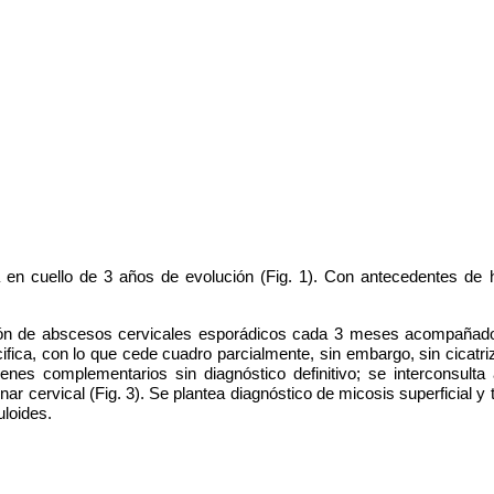
en cuello de 3 años de evolución (Fig. 1). Con antecedentes de h
ión de abscesos cervicales esporádicos cada 3 meses acompañados 
cifica, con lo que cede cuadro parcialmente, sin embargo, sin cicatri
ámenes complementarios sin diagnóstico definitivo; se interconsul
nar cervical (Fig. 3). Se plantea diagnóstico de micosis superficial 
loides.