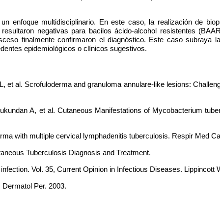
 un enfoque multidisciplinario. En este caso, la realización de bio
l resultaron negativas para bacilos ácido-alcohol resistentes (BAA
ceso finalmente confirmaron el diagnóstico. Este caso subraya la
edentes epidemiológicos o clínicos sugestivos.
, et al. Scrofuloderma and granuloma annulare-like lesions: Challen
ndan A, et al. Cutaneous Manifestations of Mycobacterium tuberculo
rma with multiple cervical lymphadenitis tuberculosis. Respir Med C
utaneous Tuberculosis Diagnosis and Treatment.
n infection. Vol. 35, Current Opinion in Infectious Diseases. Lippincott
ermatol Per. 2003.