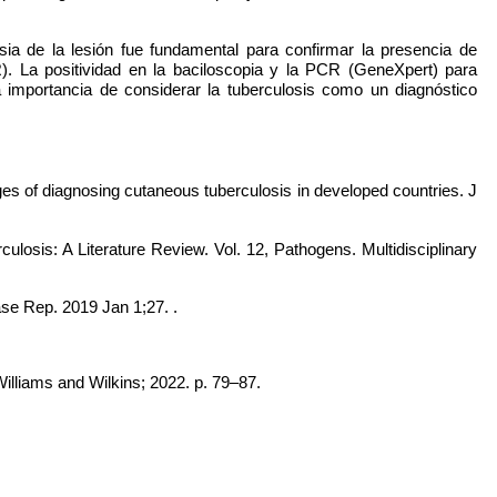
psia de la lesión fue fundamental para confirmar la presencia de
R). La positividad en la baciloscopia y la PCR (GeneXpert) para
 importancia de considerar la tuberculosis como un diagnóstico
ges of diagnosing cutaneous tuberculosis in developed countries. J
sis: A Literature Review. Vol. 12, Pathogens. Multidisciplinary
ase Rep. 2019 Jan 1;27. .
 Williams and Wilkins; 2022. p. 79–87.