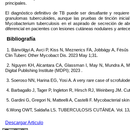
principales.
El diagnóstico definitivo de TB puede ser desafiante y requiere
granulomas tuberculoides, aunque las pruebas de tinción inicia
Mycobacterium tuberculosis en el aspirado de secreción de abs
diferencial en pacientes con lesiones cutáneas nodulares y antec
Bibliografía
1. Bánvölgyi A, Avci P, Kiss N, Meznerics FA, Jobbágy A, Fésűs L
Clin Tuberc Other Mycobact Dis. 2023 May 1;31.
2. Nguyen KH, Alcantara CA, Glassman I, May N, Mundra A, Muku
Digital Publishing Institute (MDPI); 2023 .
3. Soeroso NN, Harina EG, Yosi A. A very rare case of scrofulode
4. Barbagallo J, Tager P, Ingleton R, Hirsch RJ, Weinberg JM. C
5. Gardini G, Gregori N, Matteelli A, Castelli F. Mycobacterial ski
6.Wong OWT, Saldaña LS. TUBERCULOSIS CUTÁNEA. Vol. 13, D
Descargar Articulo