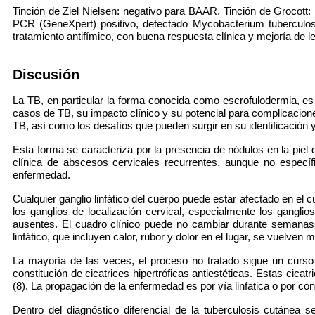
Tinción de Ziel Nielsen: negativo para BAAR. Tinción de Grocott:
PCR (GeneXpert) positivo, detectado Mycobacterium tuberculosi
tratamiento antifímico, con buena respuesta clínica y mejoría de l
Discusión
La TB, en particular la forma conocida como escrofulodermia, es 
casos de TB, su impacto clínico y su potencial para complicacion
TB, así como los desafíos que pueden surgir en su identificación y
Esta forma se caracteriza por la presencia de nódulos en la piel 
clínica de abscesos cervicales recurrentes, aunque no específ
enfermedad.
Cualquier ganglio linfático del cuerpo puede estar afectado en el c
los ganglios de localización cervical, especialmente los gangl
ausentes. El cuadro clínico puede no cambiar durante semanas
linfático, que incluyen calor, rubor y dolor en el lugar, se vuelve
La mayoría de las veces, el proceso no tratado sigue un curso c
constitución de cicatrices hipertróficas antiestéticas. Estas cica
(8). La propagación de la enfermedad es por vía linfatica o por c
Dentro del diagnóstico diferencial de la tuberculosis cutánea se 