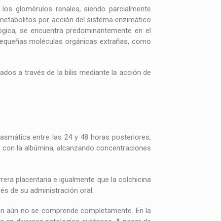
r los glomérulos renales, siendo parcialmente
es metabolitos por acción del sistema enzimático
lógica, se encuentra predominantemente en el
r pequeñas moléculas orgánicas extrañas, como
dos a través de la bilis mediante la acción de
lasmática entre las 24 y 48 horas posteriores,
0% con la albúmina, alcanzando concentraciones
era placentaria e igualmente que la colchicina
és de su administración oral.
ión aún no se comprende completamente. En la