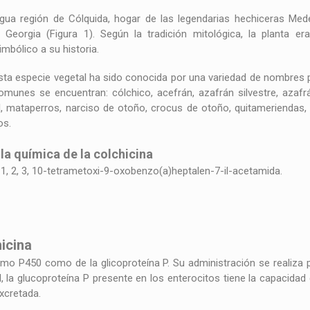
gua región de Cólquida, hogar de las legendarias hechiceras Mede
Georgia (Figura 1). Según la tradición mitológica, la planta e
mbólico a su historia.
 esta especie vegetal ha sido conocida por una variedad de nombres
munes se encuentran: cólchico, acefrán, azafrán silvestre, azafr
nal, mataperros, narciso de otoño, crocus de otoño, quitamerienda
os.
a química de la colchicina
ro-1, 2, 3, 10-tetrametoxi-9-oxobenzo(a)heptalen-7-il-acetamida.
icina
omo P450 como de la glicoproteína P. Su administración se realiza p
inal, la glucoproteína P presente en los enterocitos tiene la capacidad
xcretada.