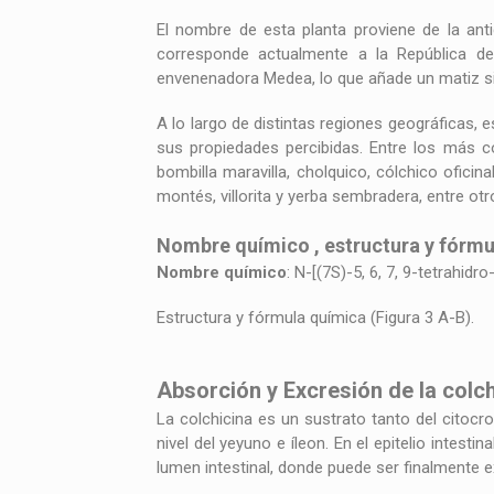
El nombre de esta planta proviene de la anti
corresponde actualmente a la República de 
envenenadora Medea, lo que añade un matiz si
A lo largo de distintas regiones geográficas,
sus propiedades percibidas. Entre los más co
bombilla maravilla, cholquico, cólchico ofici
montés, villorita y yerba sembradera, entre otr
Nombre químico , estructura y fórmul
Nombre químico
: N-[(7S)-5, 6, 7, 9-tetrahid
Estructura y fórmula química (Figura 3 A-B).
Absorción y Excresión de la colch
La colchicina es un sustrato tanto del citocr
nivel del yeyuno e íleon. En el epitelio intest
lumen intestinal, donde puede ser finalmente e