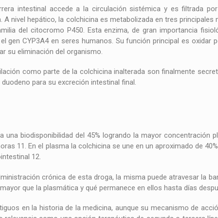
rera intestinal accede a la circulación sistémica y es filtrada po
n. A nivel hepático, la colchicina es metabolizada en tres principal
milia del citocromo P450. Esta enzima, de gran importancia fisio
por el gen CYP3A4 en seres humanos. Su función principal es oxida
tar su eliminación del organismo.
lación como parte de la colchicina inalterada son finalmente secreta
l duodeno para su excreción intestinal final.
za una biodisponibilidad del 45% logrando la mayor concentración p
 horas 11. En el plasma la colchicina se une en un aproximado de 4
intestinal 12.
inistración crónica de esta droga, la misma puede atravesar la barr
 mayor que la plasmática y qué permanece en ellos hasta días despu
tiguos en la historia de la medicina, aunque su mecanismo de acc