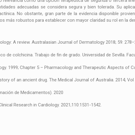
o relevancia como una opción terapéutica de segunda o tercera líne
antidades adecuadas se considera segura y bien tolerada. Su aplic
actínica. No obstante, gran parte de la evidencia disponible provi
udios más robustos para establecer con mayor claridad su rol en la 
tology: A review. Australasian Journal of Dermatology 2018; 59: 278–
ico de colchicina. Trabajo de fin de grado. Universidad de Sevilla. Fa
iology. 1999; Chapter 5 – Pharmacology and Therapeutic Aspects of C
istory of an ancient drug. The Medical Journal of Australia. 2014; Vol
rmación de Medicamentos). 2020
. Clinical Research in Cardiology. 2021;110:1531-1542.