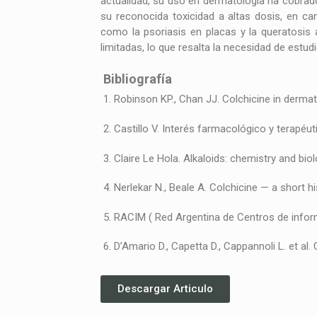
actualidad, su uso en dermatología ha cobrad
su reconocida toxicidad a altas dosis, en c
como la psoriasis en placas y la queratosis 
limitadas, lo que resalta la necesidad de est
Bibliografía
1. Robinson KP., Chan JJ. Colchicine in derma
2. Castillo V. Interés farmacológico y terapéut
3. Claire Le Hola. Alkaloids: chemistry and b
4. Nerlekar N., Beale A. Colchicine — a short h
5. RACIM ( Red Argentina de Centros de info
6. D’Amario D., Capetta D., Cappannoli L. et al
Descargar Articulo