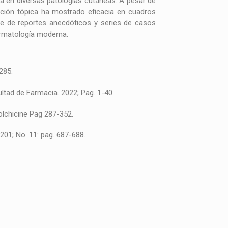
a en diversas patologías cutáneas. A pesar de
ación tópica ha mostrado eficacia en cuadros
ene de reportes anecdóticos y series de casos
dermatología moderna.
285.
cultad de Farmacia. 2022; Pag. 1-40.
olchicine Pag 287-352.
 201; No. 11: pag. 687-688.