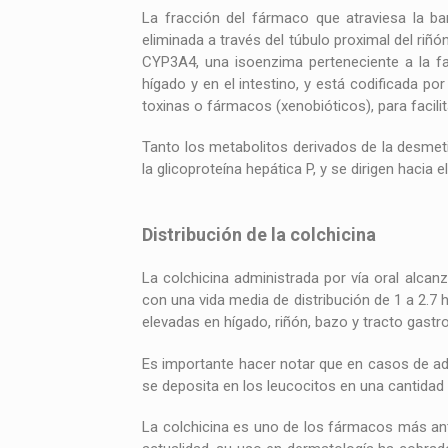
La fracción del fármaco que atraviesa la bar
eliminada a través del túbulo proximal del riñó
CYP3A4, una isoenzima perteneciente a la fa
hígado y en el intestino, y está codificada 
toxinas o fármacos (xenobióticos), para facili
Tanto los metabolitos derivados de la desmeti
la glicoproteína hepática P, y se dirigen hacia e
Distribución de la colchicina
La colchicina administrada por vía oral alcan
con una vida media de distribución de 1 a 2.7
elevadas en hígado, riñón, bazo y tracto gastro
Es importante hacer notar que en casos de adm
se deposita en los leucocitos en una cantidad
La colchicina es uno de los fármacos más an