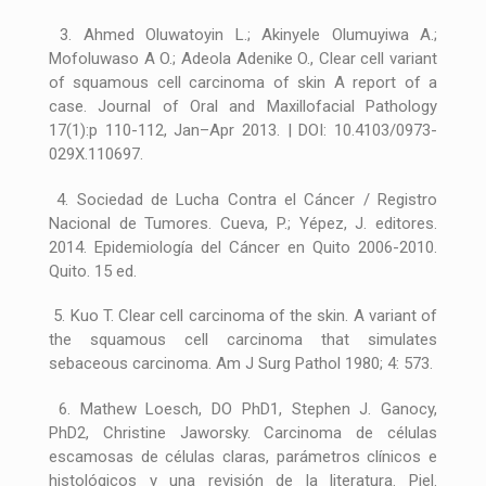
3. Ahmed Oluwatoyin L.; Akinyele Olumuyiwa A.;
Mofoluwaso A O.; Adeola Adenike O., Clear cell variant
of squamous cell carcinoma of skin A report of a
case. Journal of Oral and Maxillofacial Pathology
17(1):p 110-112, Jan–Apr 2013. | DOI: 10.4103/0973-
029X.110697.
4. Sociedad de Lucha Contra el Cáncer / Registro
Nacional de Tumores. Cueva, P.; Yépez, J. editores.
2014. Epidemiología del Cáncer en Quito 2006-2010.
Quito. 15 ed.
5. Kuo T. Clear cell carcinoma of the skin. A variant of
the squamous cell carcinoma that simulates
sebaceous carcinoma. Am J Surg Pathol 1980; 4: 573.
6. Mathew Loesch, DO PhD1, Stephen J. Ganocy,
PhD2, Christine Jaworsky. Carcinoma de células
escamosas de células claras, parámetros clínicos e
histológicos y una revisión de la literatura. Piel.