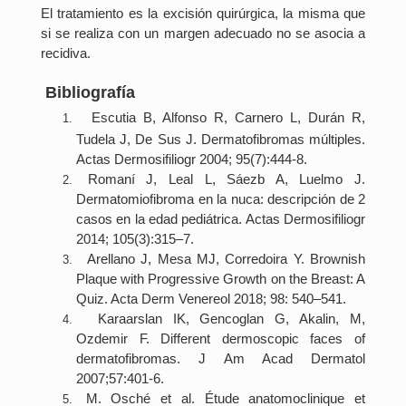
El tratamiento es la excisión quirúrgica, la misma que
si se realiza con un margen adecuado no se asocia a
recidiva.
Bibliografía
Escutia B, Alfonso R, Carnero L, Durán R,
Tudela J, De Sus J. Dermatofibromas múltiples.
Actas Dermosifiliogr 2004; 95(7):444-8.
Romaní J, Leal L, Sáezb A, Luelmo J.
Dermatomiofibroma en la nuca: descripción de 2
casos en la edad pediátrica. Actas Dermosifiliogr
2014; 105(3):315–7.
Arellano J, Mesa MJ, Corredoira Y. Brownish
Plaque with Progressive Growth on the Breast: A
Quiz. Acta Derm Venereol 2018; 98: 540–541.
Karaarslan IK, Gencoglan G, Akalin, M,
Ozdemir F. Different dermoscopic faces of
dermatofibromas. J Am Acad Dermatol
2007;57:401-6.
M. Osché et al. Étude anatomoclinique et