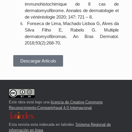
immunohistochimique de 8 cas de
dermatomyofibrome. Annales de dermatologie et
de vénéréologie 2020; 147: 721 – 8.
Fonseca de Lima, Machado Lisboa G, Alves da
Silva Filho E, Rabelo G. Multiple
dermatomyofibromas. An Bras Dermatol.
2018;93(2):268-70.
Descargar Articulo
Este obra está bajo una
licencia de Creative Commons
Reconocimiento-CompartirIgual 4.0 Internacional
.
Esta revista esta indexada en latindex
Sistema Regional de
información en linea
.