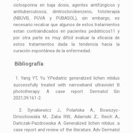
ciclosporina en baja dosis, agentes antifúngicos y
antituberculosos, dinitroclorobenzeno, fototerapia
(NBUVB, PUVA y PUBASOL), sin embargo, es
necesario recalcar que algunos de estos tratamientos
estan contraindicados en pacientes pediátricos11 y
por otra parte es muy difícil evaluar la eficacia de
estos tratamientos dada la tendencia hacia la
curación espontánea de la enfermedad..
Bibliografía
1. Yang YT, Yu Y.Pediatric generalized lichen nitidus
successfully treated with narrowband ultraviolet B
phototherapy: A case report. Dermatol Sin
2021;39:161-2.
2. Synakiewicz J., Polańska A., Bowszyc-
Dmochowska M., Żaba RW., Adamski Z., Reich A.,
Dańczak-Pazdrowska A. Generalized lichen nitidus: a
case report and review of the literature. Adv Dermatol