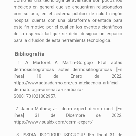
Como es una tecnología de avanzada son pocos los
médicos en general que se encuentran relacionados
con su uso, en el sistema público de salud ningún
hospital cuenta con una plataforma orientada para
este fin motivo por el cual en los eventos científicos
de la especialidad que se debe designar un espacio
para la difusión de esta herramienta tecnológica.
Bibliografía
1. A. Martorel, A. Martin-Gorgojo. Et.al. actas
dermosidiliograficas. actes dermosifiliograficas. [En
línea] 10 de Enero de 2022.
https://www.actasdermo.org/es-inteligencia-artificial-
dermatologia-amenaza-u-articulo-
S0001731021002957.
2. Jacob Mathew, Jr.,. derm expert. derm expert. [En
línea] 31 de Dicembre de 2022.
https://www.visualdx.com/derm-expert/.
3. ISSDIA. ISDGROUP. ISDGROUP. [En línea] 31 de