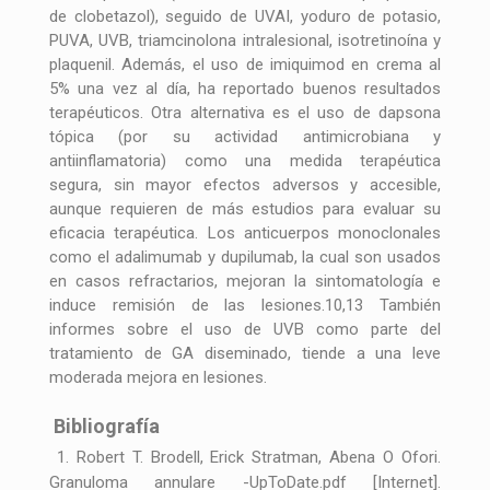
de clobetazol), seguido de UVAI, yoduro de potasio,
PUVA, UVB, triamcinolona intralesional, isotretinoína y
plaquenil. Además, el uso de imiquimod en crema al
5% una vez al día, ha reportado buenos resultados
terapéuticos. Otra alternativa es el uso de dapsona
tópica (por su actividad antimicrobiana y
antiinflamatoria) como una medida terapéutica
segura, sin mayor efectos adversos y accesible,
aunque requieren de más estudios para evaluar su
eficacia terapéutica. Los anticuerpos monoclonales
como el adalimumab y dupilumab, la cual son usados
en casos refractarios, mejoran la sintomatología e
induce remisión de las lesiones.10,13 También
informes sobre el uso de UVB como parte del
tratamiento de GA diseminado, tiende a una leve
moderada mejora en lesiones.
Bibliografía
1. Robert T. Brodell, Erick Stratman, Abena O Ofori.
Granuloma annulare -UpToDate.pdf [Internet].