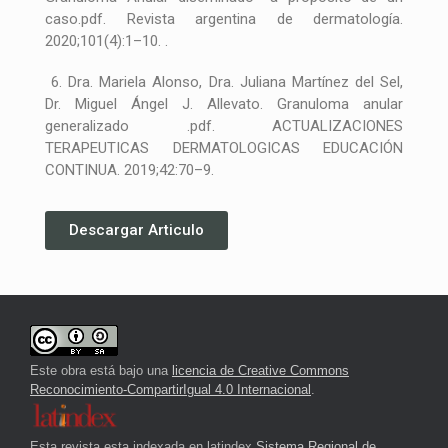
caso.pdf. Revista argentina de dermatología.
2020;101(4):1–10. .
6. Dra. Mariela Alonso, Dra. Juliana Martínez del Sel,
Dr. Miguel Ángel J. Allevato. Granuloma anular
generalizado .pdf. ACTUALIZACIONES
TERAPEUTICAS DERMATOLOGICAS EDUCACIÓN
CONTINUA. 2019;42:70–9.
Descargar Articulo
Este obra está bajo una
licencia de Creative Commons
Reconocimiento-CompartirIgual 4.0 Internacional
.
Esta revista esta indexada en latindex
Sistema Regional de