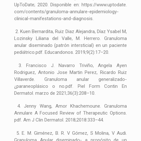
UpToDate; 2020. Disponible en: https://www.uptodate.
com/contents/granuloma-annulare-epidemiology-
clinical-manifestations-and-diagnosis.
2. Kuen Bernardita, Ruiz Diaz Alejandra, Díaz Ysabel M,
Lozinsky Liliana del Valle, M. Herrero. Granuloma
anular diseminado (patrón intersticial) en un paciente
pediátrico.pdf. Educandonos. 2019;9(2):17–20.
3. Francisco J. Navarro Triviño, Angela Ayen
Rodriguez, Antonio Jose Martin Perez, Ricardo Ruiz
Villaverde. Granuloma anular generalizado-
¿paraneoplásico o no.pdf. Piel Form Contin En
Dermatol. marzo de 2021;36(3):208–10.
4. Jenny Wang, Amor Khachemoune. Granuloma
Annulare A Focused Review of Therapeutic Options.
pdf. Am J Clin Dermatol. 2018;2018:333–44.
5. E. M. Giménez, B. R. V Gómez, S Molina, V Audi.
Granuloma Anular diseminado- a propósito de un