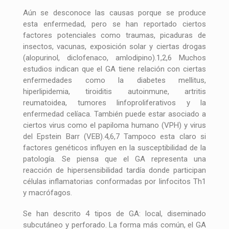
Aún se desconoce las causas porque se produce
esta enfermedad, pero se han reportado ciertos
factores potenciales como traumas, picaduras de
insectos, vacunas, exposición solar y ciertas drogas
(alopurinol, diclofenaco, amlodipino).1,2,6 Muchos
estudios indican que el GA tiene relación con ciertas
enfermedades como la diabetes mellitus,
hiperlipidemia, tiroiditis autoinmune, artritis
reumatoidea, tumores linfoproliferativos y la
enfermedad celíaca. También puede estar asociado a
ciertos virus como el papiloma humano (VPH) y virus
del Epstein Barr (VEB).4,6,7 Tampoco esta claro si
factores genéticos influyen en la susceptibilidad de la
patología. Se piensa que el GA representa una
reacción de hipersensibilidad tardía donde participan
células inflamatorias conformadas por linfocitos Th1
y macrófagos.
Se han descrito 4 tipos de GA: local, diseminado
subcutáneo y perforado. La forma más común, el GA