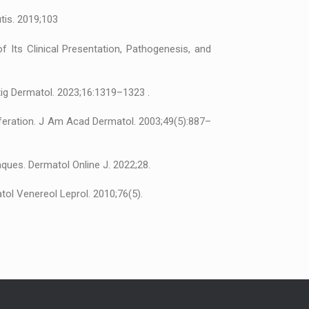
tis. 2019;103
 Its Clinical Presentation, Pathogenesis, and
tig Dermatol. 2023;16:1319–1323 .
liferation. J Am Acad Dermatol. 2003;49(5):887–
ques. Dermatol Online J. 2022;28.
tol Venereol Leprol. 2010;76(5).