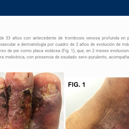
 de 33 años con antecedente de trombosis venosa profunda en p
 vascular a dermatología por cuadro de 2 años de evolución de mác
orso de pie como placa violácea (Fig. 1); que, en 2 meses evoluciona
stra melicérica, con presencia de exudado sero-purulento, acompañad