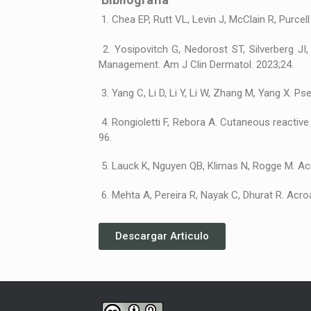
1. Chea EP, Rutt VL, Levin J, McClain R, Purc
2. Yosipovitch G, Nedorost ST, Silverberg JI
Management. Am J Clin Dermatol. 2023;24.
3. Yang C, Li D, Li Y, Li W, Zhang M, Yang X.
4. Rongioletti F, Rebora A. Cutaneous reactiv
96.
5. Lauck K, Nguyen QB, Klimas N, Rogge M. Acr
6. Mehta A, Pereira R, Nayak C, Dhurat R. Acr
Descargar Articulo