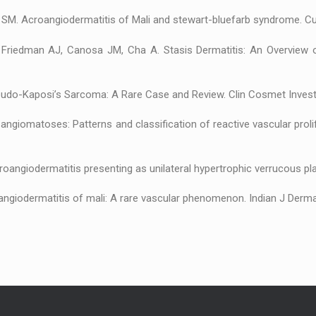
ell SM. Acroangiodermatitis of Mali and stewart-bluefarb syndrome. Cu
, Friedman AJ, Canosa JM, Cha A. Stasis Dermatitis: An Overview of
 Pseudo-Kaposi’s Sarcoma: A Rare Case and Review. Clin Cosmet Inves
e angiomatoses: Patterns and classification of reactive vascular pro
oangiodermatitis presenting as unilateral hypertrophic verrucous pla
oangiodermatitis of mali: A rare vascular phenomenon. Indian J Derma