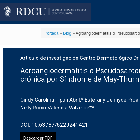
Portada
»
Blog
»
Agroangiodermatitis o Pseudosarco
Artículo de investigación Centro Dermatológico Dr. 
Acroangiodermatitis o Pseudosarcom
crónica por Síndrome de May-Thurn
Cindy Carolina Tipán Abril,* Estefany Jennyce Pro
Nelly Rocío Valencia Valverde**
DOI: 10.63787/6220241421
Descargar PDF