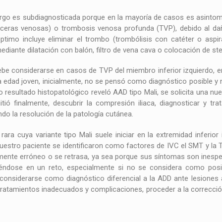
bargo es subdiagnosticada porque en la mayoría de casos es asintom
úlceras venosas) o trombosis venosa profunda (TVP), debido al dañ
 óptimo incluye eliminar el trombo (trombólisis con catéter o aspi
ediante dilatación con balón, filtro de vena cava o colocación de ste
debe considerarse en casos de TVP del miembro inferior izquierdo, 
dad joven, inicialmente, no se pensó como diagnóstico posible y no
 resultado histopatológico reveló AAD tipo Mali, se solicita una nue
tió finalmente, descubrir la compresión iliaca, diagnosticar y tr
o la resolución de la patología cutánea.
ara cuya variante tipo Mali suele iniciar en la extremidad inferior 
nuestro paciente se identificaron como factores de IVC el SMT y la T
almente erróneo o se retrasa, ya sea porque sus síntomas son inesp
iéndose en un reto, especialmente si no se considera como posi
nsiderarse como diagnóstico diferencial a la ADD ante lesiones an
ar tratamientos inadecuados y complicaciones, proceder a la correcci