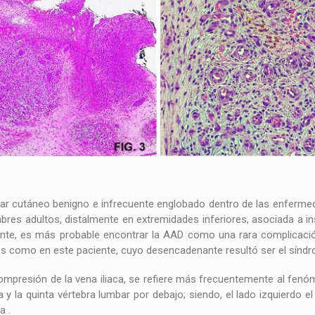
ar cutáneo benigno e infrecuente englobado dentro de las enfermeda
res adultos, distalmente en extremidades inferiores, asociada a in
nte, es más probable encontrar la AAD como una rara complicaci
es como en este paciente, cuyo desencadenante resultó ser el sínd
mpresión de la vena iliaca, se refiere más frecuentemente al fenóm
a y la quinta vértebra lumbar por debajo; siendo, el lado izquierd
a .