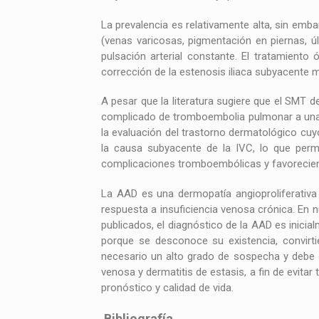
La prevalencia es relativamente alta, sin em
(venas varicosas, pigmentación en piernas, 
pulsación arterial constante. El tratamiento
corrección de la estenosis iliaca subyacente m
A pesar que la literatura sugiere que el SMT 
complicado de tromboembolia pulmonar a una e
la evaluación del trastorno dermatológico cuyo
la causa subyacente de la IVC, lo que permi
complicaciones tromboembólicas y favoreciend
La AAD es una dermopatía angioproliferativa r
respuesta a insuficiencia venosa crónica. En 
publicados, el diagnóstico de la AAD es inici
porque se desconoce su existencia, convirt
necesario un alto grado de sospecha y debe co
venosa y dermatitis de estasis, a fin de evit
pronóstico y calidad de vida.
Bibliografía