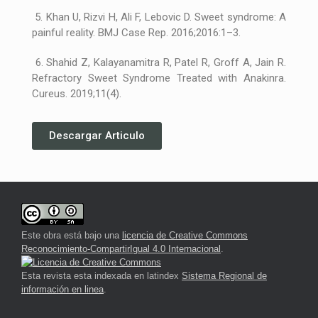
5. Khan U, Rizvi H, Ali F, Lebovic D. Sweet syndrome: A
painful reality. BMJ Case Rep. 2016;2016:1–3.
6. Shahid Z, Kalayanamitra R, Patel R, Groff A, Jain R.
Refractory Sweet Syndrome Treated with Anakinra.
Cureus. 2019;11(4).
Descargar Articulo
Este obra está bajo una
licencia de Creative Commons
Reconocimiento-CompartirIgual 4.0 Internacional
.
Esta revista esta indexada en latindex
Sistema Regional de
información en linea
.