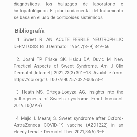
diagnósticos, los hallazgos de laboratorio e
histopatológicos. El pilar fundamental del tratamiento
se basa en el uso de corticoides sistémicos.
Bibliografía
1. Sweet R. AN ACUTE FEBRILE NEUTROPHILIC
DERMTOSIS. Br J Dermatol. 1964;7(8–9):349–56.
2. Joshi TP, Friske SK, Hsiou DA, Duvic M. New
Practical Aspects of Sweet Syndrome. Am J Clin
Dermatol [Internet]. 2022;23(3):301–18. Available from:
https://doi.org/10.1007/s40257-022-00673-4.
3. Heath MS, Ortega-Loayza AG. Insights into the
pathogenesis of Sweet’s syndrome. Front Immunol.
2019;10(MAR).
4. Majid I, Mearaj S. Sweet syndrome after Oxford-
AstraZeneca COVID-19 vaccine (AZD1222) in an
elderly female. Dermatol Ther. 2021;34(6):3–5.