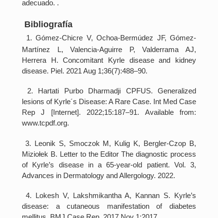
adecuado. .
Bibliografía
1. Gómez-Chicre V, Ochoa-Bermúdez JF, Gómez-
Martínez L, Valencia-Aguirre P, Valderrama AJ,
Herrera H. Concomitant Kyrle disease and kidney
disease. Piel. 2021 Aug 1;36(7):488–90.
2. Hartati Purbo Dharmadji CPFUS. Generalized
lesions of Kyrle´s Disease: A Rare Case. Int Med Case
Rep J [Internet]. 2022;15:187–91. Available from:
www.tcpdf.org.
3. Leonik S, Smoczok M, Kulig K, Bergler-Czop B,
Miziołek B. Letter to the Editor The diagnostic process
of Kyrle’s disease in a 65-year-old patient. Vol. 3,
Advances in Dermatology and Allergology. 2022.
4. Lokesh V, Lakshmikantha A, Kannan S. Kyrle’s
disease: a cutaneous manifestation of diabetes
mellitus. BMJ Case Rep. 2017 Nov 1;2017.