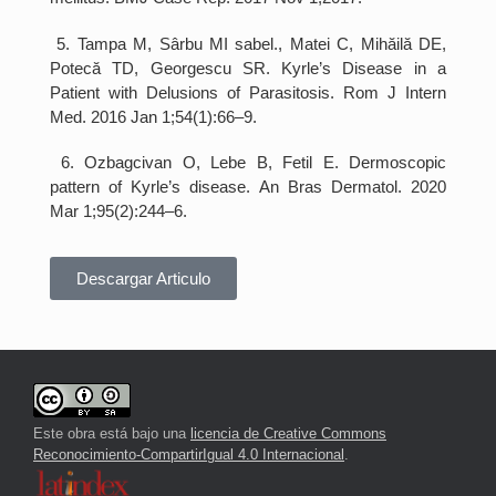
5. Tampa M, Sârbu MI sabel., Matei C, Mihăilă DE,
Potecă TD, Georgescu SR. Kyrle’s Disease in a
Patient with Delusions of Parasitosis. Rom J Intern
Med. 2016 Jan 1;54(1):66–9.
6. Ozbagcivan O, Lebe B, Fetil E. Dermoscopic
pattern of Kyrle’s disease. An Bras Dermatol. 2020
Mar 1;95(2):244–6.
Descargar Articulo
Este obra está bajo una
licencia de Creative Commons
Reconocimiento-CompartirIgual 4.0 Internacional
.